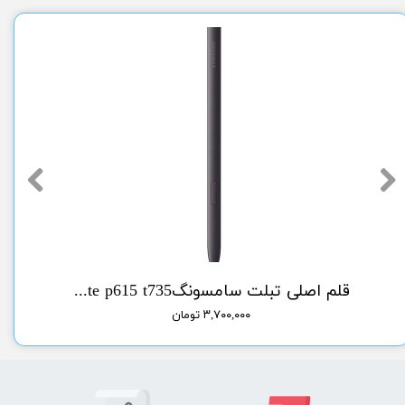
سونگlcd A51 samsung
قلم اصلی تبلت سامسونگorg pen tab sam s6 lite p615 t735
۳,۷۰۰,۰۰۰ تومان