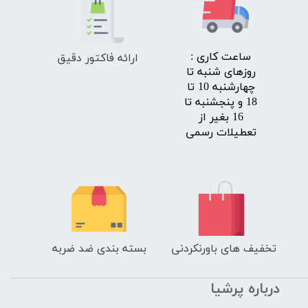
ارائه فاکتور دقیق
​ساعت کاری :
روزهای شنبه تا
چهارشنبه 10 تا
18 و پنجشنبه تا
16 بغیر از
تعطیلات رسمی
تخفیف های باورنکردنی
بسته بندی ضد ضربه
درباره پرشیا