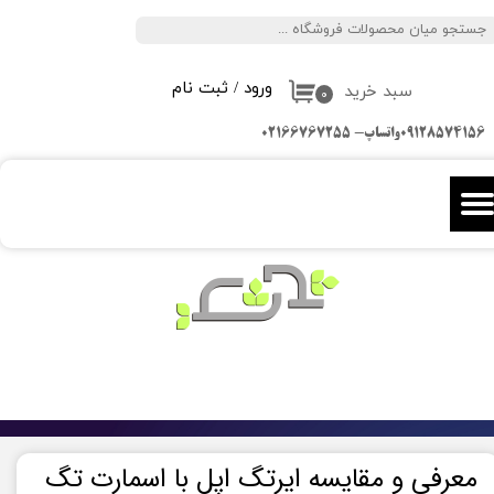
جستجو
حساب کاربری من
ورود
/
ثبت نام
سبد خرید
تغییر گذر واژه
۰
09128574156واتساپ- 02166767255
سفارشات
خروج از حساب کاربری
معرفی و مقایسه ایرتگ اپل با اسمارت تگ