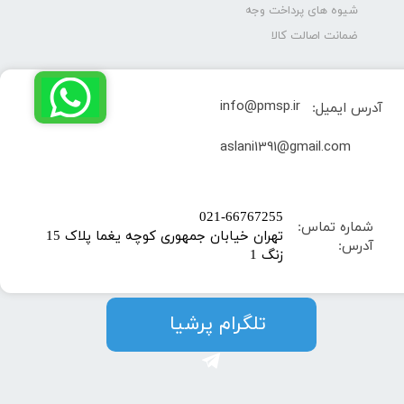
شیوه های پرداخت وجه
ضمانت اصالت کالا
info@pmsp.ir
آدرس ایمیل:
​aslani1391@gmail.com
​021-66767255
شماره تماس:
تهران خیابان جمهوری کوچه یغما پلاک 15
آدرس:
زنگ 1
​​​​تلگرام پرشیا