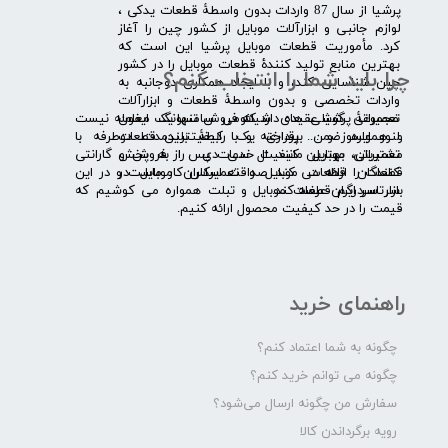
​پرشیا از سال 87 واردات بدون واسطۀ قطعات یدکی ،
لوازم جانبی و ابزارآلات موبایل از کشور چین را آغاز
کرد. مأموریت قطعات موبایل پرشیا این است که
بهترین منابع تولید کنندۀ قطعات موبایل را در کشور
چرا باید شما را انتخاب کنم؟
چین شناسایی کند، و با ایجاد همکاری دوجانبه به
واردات تخصصی و بدون واسطۀ قطعات و ابزارآلات
​​ ​مجموعۀ پرشیا عقیده دارد که فروش تنها یک معامله نیست
تعمیراتی گوشی های شیائومی سامسونگ ایفون
و همواره ضمن برقراری یک رابطۀ بلندمدت دوطرفه با
لنوو ایسوز و .... پرداخته و با کیفیت­ترین قطعات
مشتریان، بهترین کیفیت خدمات پس از فروش و گارانتی
تعمیراتی موبایل مانند ال سی دی را به پخش
قطعات را ارائه می­ کند. صداقت اساس کار ماست و در این
کنندگان قطعات موبایل و تعمیرکاران موبایل در
بازار سردرگم قطعات موبایل و تبلت همواره می کوشیم که
سرتاسر ایران عرضه کند.
قیمت را در حد کیفیت محصول ارائه کنیم.
راهنمای خرید
چگونه به شما اعتماد کنم؟
چگونه می توانم خرید کنم؟
سفارش من چگونه ارسال می‌شود؟
رویه برگرداندن کالا