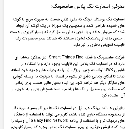
معرفی اسمارت تگ پلاس سامسونگ:
اسمارت تگ برخلاف ایرتگ که دایره شکل هست به صورت مربع با گوشه
های خمیده طراحی شده و همچنین یک سوراخ در یک گوشه آن ایجاد
شده که میتوان حلقه و یا زنجیر به آن متصل کرد که بسیار کاربردی هست
. جنس بدنه از پلاستیک فشرده میباشد که همانند سایر محصولات رقبا
قابلیت تعویض باطری را نیز دارد.
شرکت سامسونگ با شبکه Smart Things Find نیز عملکرد مشابه ای
دارد که در اسمارت تگ پلاس این قابلیت وجود دارد و با استفاده از
فناوری UWB توانسته چنین ویژگی ای را به ردیاب های جدید خود اضافه
نماید تا امکان ردیابی دقیق تر علاوه بر اتصال با بلوتوث به وسیله گوشی
های سازگار دیگر هم فراهم شود.این ایده بسیار عالی هست برای زمانی
که مسافت بین موبایل و تگ ها زیاد می شود همچنان بتوان به خوبی از
آن استفاده کرد.
بنابراین همانند ایرتگ های اپل در اسمارت تگ ها نیز اگر وسیله مورد نظر
از محدوده دستگاه خارج شده باشد، کاربر می تواند با استفاده از دستگاه
های نزدیک تر و با استفاده از برنامه Galaxy Find Network آن وسیله را
پیدا کنند.آپشن دیگری بر روی اسمارت تگ پلاس وجود که بسیار کاربردی