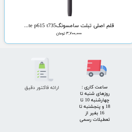
سونگlcd A51 samsung
قلم اصلی تبلت سامسونگorg pen tab sam s6 lite p615 t735
۳,۷۰۰,۰۰۰ تومان
ارائه فاکتور دقیق
​ساعت کاری :
روزهای شنبه تا
چهارشنبه 10 تا
18 و پنجشنبه تا
16 بغیر از
تعطیلات رسمی