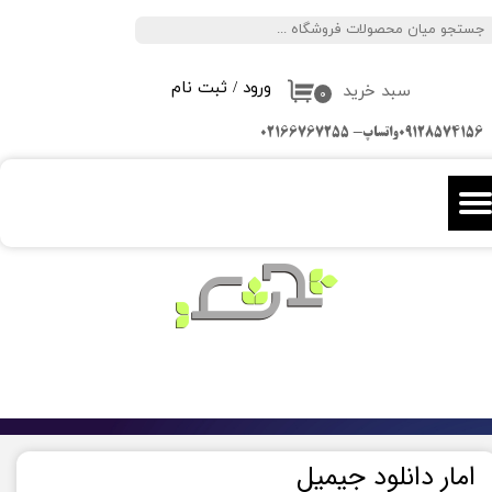
جستجو
حساب کاربری من
ورود
/
ثبت نام
سبد خرید
تغییر گذر واژه
۰
09128574156واتساپ- 02166767255
سفارشات
خروج از حساب کاربری
امار دانلود جیمیل