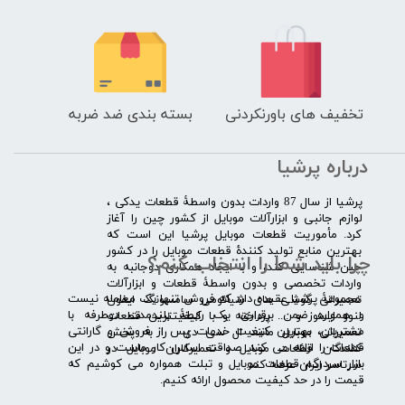
تخفیف های باورنکردنی
بسته بندی ضد ضربه
درباره پرشیا
​پرشیا از سال 87 واردات بدون واسطۀ قطعات یدکی ،
لوازم جانبی و ابزارآلات موبایل از کشور چین را آغاز
کرد. مأموریت قطعات موبایل پرشیا این است که
بهترین منابع تولید کنندۀ قطعات موبایل را در کشور
چرا باید شما را انتخاب کنم؟
چین شناسایی کند، و با ایجاد همکاری دوجانبه به
واردات تخصصی و بدون واسطۀ قطعات و ابزارآلات
​​ ​مجموعۀ پرشیا عقیده دارد که فروش تنها یک معامله نیست
تعمیراتی گوشی های شیائومی سامسونگ ایفون
و همواره ضمن برقراری یک رابطۀ بلندمدت دوطرفه با
لنوو ایسوز و .... پرداخته و با کیفیت­ترین قطعات
مشتریان، بهترین کیفیت خدمات پس از فروش و گارانتی
تعمیراتی موبایل مانند ال سی دی را به پخش
قطعات را ارائه می­ کند. صداقت اساس کار ماست و در این
کنندگان قطعات موبایل و تعمیرکاران موبایل در
بازار سردرگم قطعات موبایل و تبلت همواره می کوشیم که
سرتاسر ایران عرضه کند.
قیمت را در حد کیفیت محصول ارائه کنیم.