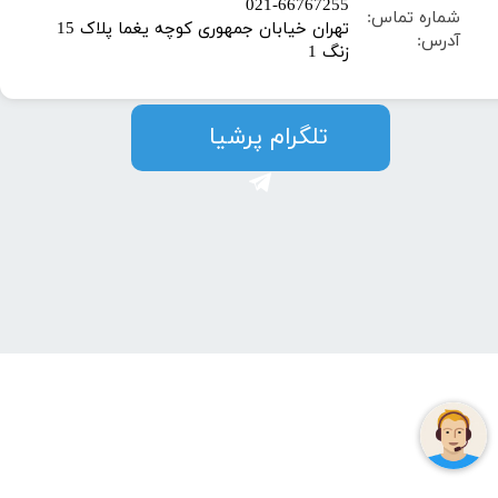
​021-66767255
شماره تماس:
تهران خیابان جمهوری کوچه یغما پلاک 15
آدرس:
زنگ 1
​​​​تلگرام پرشیا