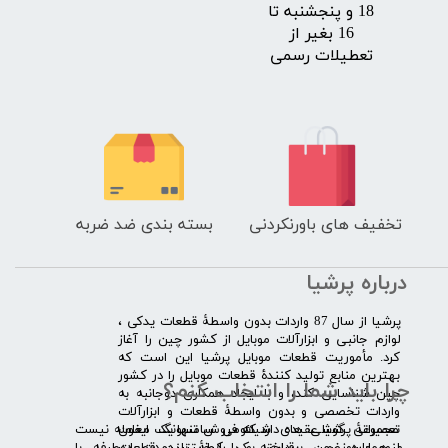
18 و پنجشنبه تا
16 بغیر از
تعطیلات رسمی
تخفیف های باورنکردنی
بسته بندی ضد ضربه
درباره پرشیا
​پرشیا از سال 87 واردات بدون واسطۀ قطعات یدکی ،
لوازم جانبی و ابزارآلات موبایل از کشور چین را آغاز
کرد. مأموریت قطعات موبایل پرشیا این است که
بهترین منابع تولید کنندۀ قطعات موبایل را در کشور
چرا باید شما را انتخاب کنم؟
چین شناسایی کند، و با ایجاد همکاری دوجانبه به
واردات تخصصی و بدون واسطۀ قطعات و ابزارآلات
​​ ​مجموعۀ پرشیا عقیده دارد که فروش تنها یک معامله نیست
تعمیراتی گوشی های شیائومی سامسونگ ایفون