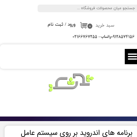
جستجو
حساب کاربری من
ورود
/
ثبت نام
سبد خرید
تغییر گذر واژه
۰
09128574156واتساپ- 02166767255
سفارشات
خروج از حساب کاربری
برنامه های اندروید بر روی سیستم عامل