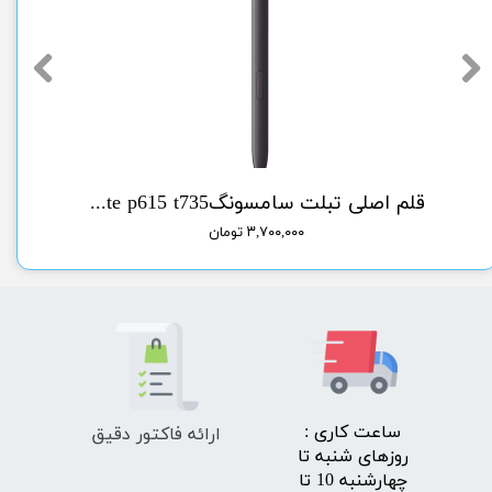
سونگlcd A51 samsung
قلم اصلی تبلت سامسونگorg pen tab sam s6 lite p615 t735
۳,۷۰۰,۰۰۰ تومان
ارائه فاکتور دقیق
​ساعت کاری :
روزهای شنبه تا
چهارشنبه 10 تا