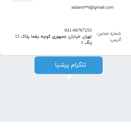
​aslani1391@gmail.com
​021-66767255
شماره تماس:
تهران خیابان جمهوری کوچه یغما پلاک 15
آدرس:
زنگ 1
​​​​تلگرام پرشیا