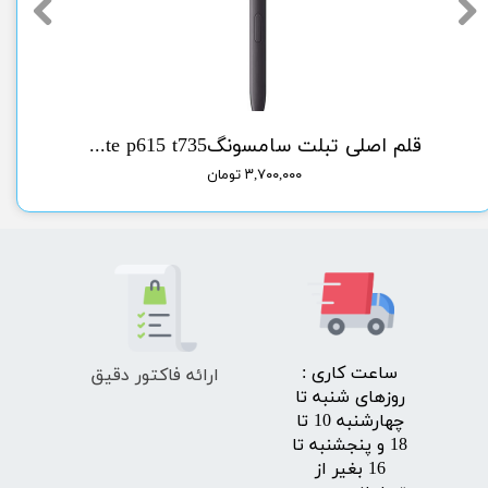
سونگlcd A51 samsung
قلم اصلی تبلت سامسونگorg pen tab sam s6 lite p615 t735
۳,۷۰۰,۰۰۰ تومان
ارائه فاکتور دقیق
​ساعت کاری :
روزهای شنبه تا
چهارشنبه 10 تا
18 و پنجشنبه تا
16 بغیر از