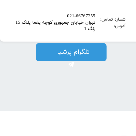
​021-66767255
شماره تماس:
تهران خیابان جمهوری کوچه یغما پلاک 15
آدرس:
زنگ 1
​​​​تلگرام پرشیا