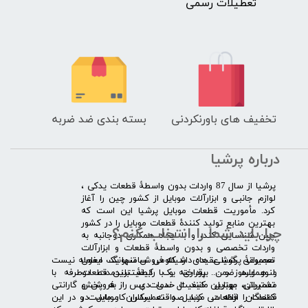
تعطیلات رسمی
تخفیف های باورنکردنی
بسته بندی ضد ضربه
درباره پرشیا
​پرشیا از سال 87 واردات بدون واسطۀ قطعات یدکی ،
لوازم جانبی و ابزارآلات موبایل از کشور چین را آغاز
کرد. مأموریت قطعات موبایل پرشیا این است که
بهترین منابع تولید کنندۀ قطعات موبایل را در کشور
چرا باید شما را انتخاب کنم؟
چین شناسایی کند، و با ایجاد همکاری دوجانبه به
واردات تخصصی و بدون واسطۀ قطعات و ابزارآلات
​​ ​مجموعۀ پرشیا عقیده دارد که فروش تنها یک معامله نیست
تعمیراتی گوشی های شیائومی سامسونگ ایفون
و همواره ضمن برقراری یک رابطۀ بلندمدت دوطرفه با
لنوو ایسوز و .... پرداخته و با کیفیت­ترین قطعات
مشتریان، بهترین کیفیت خدمات پس از فروش و گارانتی
تعمیراتی موبایل مانند ال سی دی را به پخش
قطعات را ارائه می­ کند. صداقت اساس کار ماست و در این
کنندگان قطعات موبایل و تعمیرکاران موبایل در