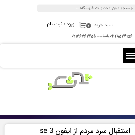
جستجو
حساب کاربری من
ورود
/
ثبت نام
سبد خرید
تغییر گذر واژه
۰
09128574156واتساپ- 02166767255
سفارشات
خروج از حساب کاربری
استقبال سرد مردم از ایفون se 3