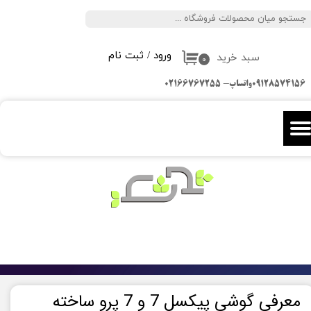
جستجو
حساب کاربری من
ورود
/
ثبت نام
سبد خرید
تغییر گذر واژه
۰
09128574156واتساپ- 02166767255
سفارشات
خروج از حساب کاربری
معرفی گوشی پیکسل 7 و 7 پرو ساخته