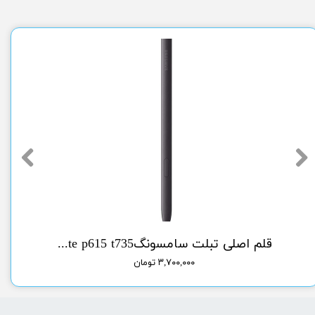
سونگlcd A51 samsung
قلم اصلی تبلت سامسونگorg pen tab sam s6 lite p615 t735
۳,۷۰۰,۰۰۰ تومان