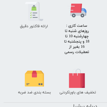
ارائه فاکتور دقیق
​ساعت کاری :
روزهای شنبه تا
چهارشنبه 10 تا
18 و پنجشنبه تا
16 بغیر از
تعطیلات رسمی
تخفیف های باورنکردنی
بسته بندی ضد ضربه
درباره پرشیا