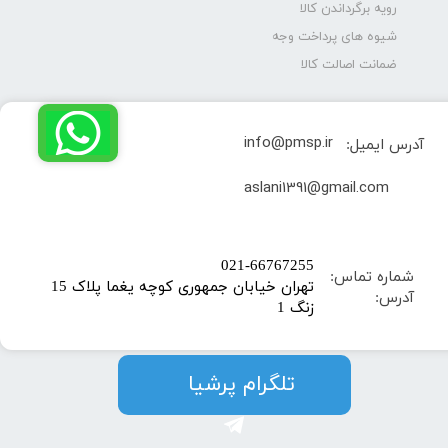
رویه برگرداندن کالا
شیوه های پرداخت وجه
ضمانت اصالت کالا
info@pmsp.ir
آدرس ایمیل:
​aslani1391@gmail.com
​021-66767255
شماره تماس:
تهران خیابان جمهوری کوچه یغما پلاک 15
آدرس:
زنگ 1
​​​​تلگرام پرشیا