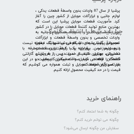
​پرشیا از سال 87 واردات بدون واسطۀ قطعات یدکی ،
لوازم جانبی و ابزارآلات موبایل از کشور چین را آغاز
کرد. مأموریت قطعات موبایل پرشیا این است که
بهترین منابع تولید کنندۀ قطعات موبایل را در کشور
چرا باید شما را انتخاب کنم؟
چین شناسایی کند، و با ایجاد همکاری دوجانبه به
واردات تخصصی و بدون واسطۀ قطعات و ابزارآلات
​​ ​مجموعۀ پرشیا عقیده دارد که فروش تنها یک معامله نیست
تعمیراتی گوشی های شیائومی سامسونگ ایفون
و همواره ضمن برقراری یک رابطۀ بلندمدت دوطرفه با
لنوو ایسوز و .... پرداخته و با کیفیت­ترین قطعات
مشتریان، بهترین کیفیت خدمات پس از فروش و گارانتی
تعمیراتی موبایل مانند ال سی دی را به پخش
قطعات را ارائه می­ کند. صداقت اساس کار ماست و در این
کنندگان قطعات موبایل و تعمیرکاران موبایل در
بازار سردرگم قطعات موبایل و تبلت همواره می کوشیم که
سرتاسر ایران عرضه کند.
قیمت را در حد کیفیت محصول ارائه کنیم.
راهنمای خرید
چگونه به شما اعتماد کنم؟
چگونه می توانم خرید کنم؟
سفارش من چگونه ارسال می‌شود؟