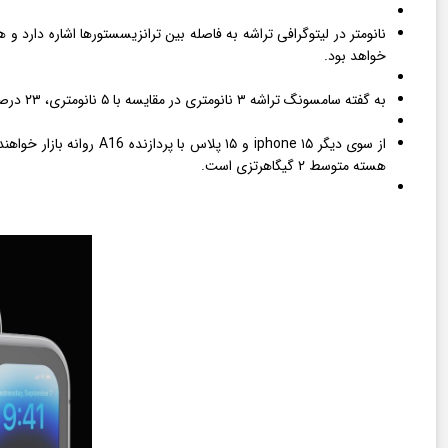
نانومتر در لیتوگرافی تراشه به فاصله بین ترانزیسستورها اشاره دارد و 
خواهد بود.
به گفته سامسونگ تراشه ۳ نانومتری در مقایسه با ۵ نانومتری، ۲۳ درصد بازدهی بیشتر و ۴۵ درصد صرفه‌جویی در مصرف انرژی به ارمغان می‌آورد.
هسته متوسط ۲ گیگاهرتزی است.