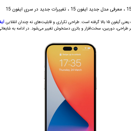
اچ تی سی HTC
،
معرفی مدل جدید ایفون 15
،
تغییرات جدید در سری ایفون 15
ال جی LG
موتورولا Motorola
آیفو
نوکیا Nokia
سونی Sony
ایسوس ASUS
لنوو Lenovo
مایکروسافت سورفیس Microsoft Surface