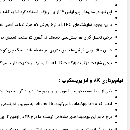
اپل تنها در مدل‌های پرو آیفون ۱۴ از این ویژگی استفاده کرد اما به گفته یکی از فعالان حوزه نمایشگر به نام «راس یانگ»، هر چهار مدل iphone 15 به جای ناچ از جزیره پویا بهره خواهند برد.
با این وجود نمایشگرهای LTPO با نرخ رفرش ۱۲۰ هرتز تنها در آیفون ۱۵ پرو و ۱۵ الترا به کار می‌روند.
برخی تحلیل گران هم پیش‌بینی کرده‌اند که آیفون ۱۵ صفحه نمایش بدون ناچ و بریدگی خواهد داشت و اپل دوربین سلفی را به زیر نمایشگر می‌برد.
همین حالا برخی گوشی‌ها با این فناوری عرضه شده‌اند. مینگ-چی‌ کو هم معتقد 
برخی شایعات دیگر به بازگشت Touch ID به آیفون حکایت دارند. مینگ‌-چی کو می‌گوید اپل این‌بار به جای ادغام آن در کلید هوم یا پاور، از حسگر زیر نمایشگر استفاده خواهد کرد.
فیلم‌برداری ۸K و لنز پریسکوپ :
یکی از نقاط ضعف دوربین آیفون در برابر پرچمدارهای دیگر، محدود بودن فیلم‌برداری به وضوح ۴K است. ظاهرا اپل در 
آنطور که LeaksApplePro می‌گوید، iphone 15 به دوربین قدرتمندی مجهز خواهد شد که امکان ثبت ویدیوهای ۸K را به شما می‌دهد.
نرخ فریم این ویدیوها هنوز مشخص نیست اما نرخ ۴K در آیفون ۱۴ بین ۲۴ تا ۶۰ فریم است و احتمالا فیلم‌برداری ۸K هم با همین سرعت صورت خواهد گرفت.
یکی دیگر از پیش‌بینی‌ها در مورد دوربین به استفاده از لنز پریسکوپ 