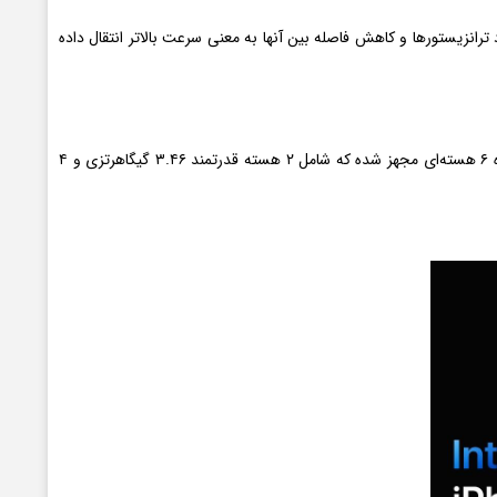
 ترانزیستورها و کاهش فاصله بین آنها به معنی سرعت بالاتر انتقال داده
از سوی دیگر iphone ۱۵ و ۱۵ پلاس با پردازنده A16 روانه بازار خواهند شد که در آیفون ۱۴ پرومکس به کار رفته است. این تراشه ۴ نانومتری به پردازنده ۶ هسته‌ای مجهز شده که شامل ۲ هسته قدرتمند ۳.۴۶ گیگاهرتزی و ۴