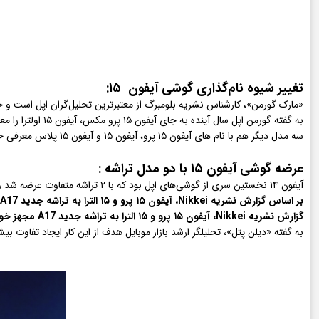
تغییر شیوه نام‌گذاری گوشی آیفون ۱۵:
«مارک گورمن»، کارشناس نشریه بلومبرگ از معتبرترین تحلیل‌گران اپل است و 
به گفته گورمن اپل سال آینده به جای آیفون ۱۵ پرو مکس، آیفون ۱۵ اولترا را معرفی می‌کند. چون امسال هم شاهد معرفی اپل واچ اولترا بودیم، احتمال درست بودن این پیش‌بینی بالاست.
سه مدل دیگر هم با نام های آیفون ۱۵ پرو، آیفون ۱۵ و آیفون ۱۵ پلاس معرفی خواهند شد.
عرضه گوشی آیفون ۱۵ با دو مدل تراشه :
آیفون ۱۴ نخستین سری از گوشی‌های اپل بود که با ۲ تراشه متفاوت عرضه شد و ظاهرا همین رویه در مورد سری iphone 15 نیز تکرار خواهد شد.
بر اساس گزارش نشریه Nikkei، آیفون ۱۵ پرو و ۱۵ الترا به تراشه جدید A17 مجهز خواهند شد. این اولین تراشه ۳ نانومتری دنیای موبایل است و توسط صنایع نیمه هادی تایوان موسوم به TSMC تولید می‌شود.
گزارش نشریه Nikkei، آیفون ۱۵ پرو و ۱۵ الترا به تراشه جدید A17 مجهز خواهند شد. این اولین تراشه ۳ نانومتری دنیای موبایل است و توسط صنایع نیمه هادی تایوان موسوم به TSMC تولید می‌شود.
به گفته «دیلن پتل»، تحلیلگر ارشد بازار موبایل هدف از این کار ایجاد تفاوت 