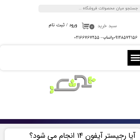
جستجو
حساب کاربری من
ورود
/
ثبت نام
سبد خرید
تغییر گذر واژه
۰
09128574156واتساپ- 02166767255
سفارشات
خروج از حساب کاربری
آیا رجیستر آیفون ۱۴ انجام می شود؟