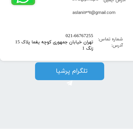
آدرس ایمیل:
​aslani1391@gmail.com
​021-66767255
شماره تماس:
تهران خیابان جمهوری کوچه یغما پلاک 15
آدرس:
زنگ 1
​​​​تلگرام پرشیا