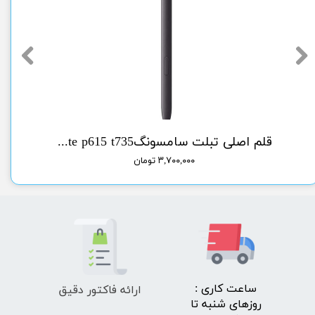
سونگlcd A51 samsung
قلم اصلی تبلت سامسونگorg pen tab sam s6 lite p615 t735
۳,۷۰۰,۰۰۰ تومان
ارائه فاکتور دقیق
​ساعت کاری :
روزهای شنبه تا