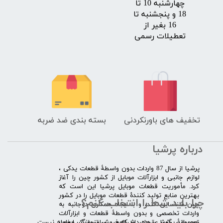
چهارشنبه 10 تا
18 و پنجشنبه تا
16 بغیر از
تعطیلات رسمی
تخفیف های باورنکردنی
بسته بندی ضد ضربه
درباره پرشیا
​پرشیا از سال 87 واردات بدون واسطۀ قطعات یدکی ،
لوازم جانبی و ابزارآلات موبایل از کشور چین را آغاز
کرد. مأموریت قطعات موبایل پرشیا این است که
بهترین منابع تولید کنندۀ قطعات موبایل را در کشور
چرا باید شما را انتخاب کنم؟
چین شناسایی کند، و با ایجاد همکاری دوجانبه به
واردات تخصصی و بدون واسطۀ قطعات و ابزارآلات
​​ ​مجموعۀ پرشیا عقیده دارد که فروش تنها یک معامله نیست
تعمیراتی گوشی های شیائومی سامسونگ ایفون