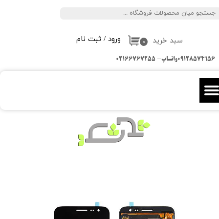
جستجو
حساب کاربری من
ورود
/
ثبت نام
سبد خرید
تغییر گذر واژه
۰
09128574156واتساپ- 02166767255
سفارشات
خروج از حساب کاربری