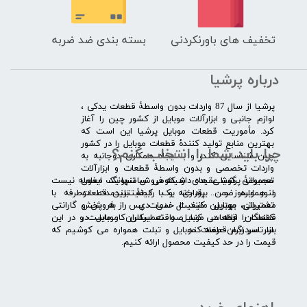
تخفیف های باورنکردنی
بسته بندی ضد ضربه
درباره پرشیا
​پرشیا از سال 87 واردات بدون واسطۀ قطعات یدکی ،
لوازم جانبی و ابزارآلات موبایل از کشور چین را آغاز
کرد. مأموریت قطعات موبایل پرشیا این است که
بهترین منابع تولید کنندۀ قطعات موبایل را در کشور
چرا باید شما را انتخاب کنم؟
چین شناسایی کند، و با ایجاد همکاری دوجانبه به
واردات تخصصی و بدون واسطۀ قطعات و ابزارآلات
​​ ​مجموعۀ پرشیا عقیده دارد که فروش تنها یک معامله نیست
تعمیراتی گوشی های شیائومی سامسونگ ایفون
و همواره ضمن برقراری یک رابطۀ بلندمدت دوطرفه با
لنوو ایسوز و .... پرداخته و با کیفیت­ترین قطعات
مشتریان، بهترین کیفیت خدمات پس از فروش و گارانتی
تعمیراتی موبایل مانند ال سی دی را به پخش
قطعات را ارائه می­ کند. صداقت اساس کار ماست و در این
کنندگان قطعات موبایل و تعمیرکاران موبایل در
بازار سردرگم قطعات موبایل و تبلت همواره می کوشیم که
سرتاسر ایران عرضه کند.
قیمت را در حد کیفیت محصول ارائه کنیم.