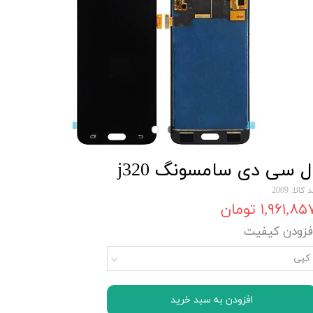
ل سی دی سامسونگ j320
 کالا: 2009
۱,۹۶۱,۸۵ تومان
فزودن کیفیت
کپی
افزودن به سبد خرید