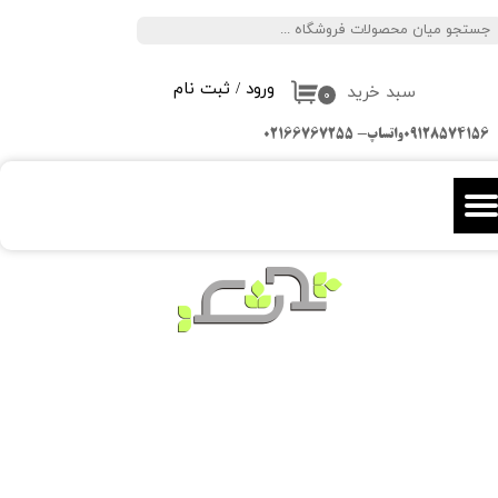
جستجو
حساب کاربری من
ورود
/
ثبت نام
سبد خرید
تغییر گذر واژه
۰
09128574156واتساپ- 02166767255
سفارشات
خروج از حساب کاربری