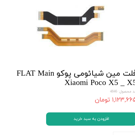
فلت مین شیائومی پوکو FLAT Main
Xiaomi Poco X5 _ X
 محصول: 4846
۱,۱۲۳,۶۶ تومان
افزودن به سبد خرید