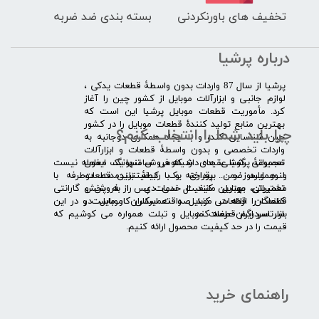
تخفیف های باورنکردنی
بسته بندی ضد ضربه
درباره پرشیا
​پرشیا از سال 87 واردات بدون واسطۀ قطعات یدکی ،
لوازم جانبی و ابزارآلات موبایل از کشور چین را آغاز
کرد. مأموریت قطعات موبایل پرشیا این است که
بهترین منابع تولید کنندۀ قطعات موبایل را در کشور
چرا باید شما را انتخاب کنم؟
چین شناسایی کند، و با ایجاد همکاری دوجانبه به
واردات تخصصی و بدون واسطۀ قطعات و ابزارآلات
​​ ​مجموعۀ پرشیا عقیده دارد که فروش تنها یک معامله نیست
تعمیراتی گوشی های شیائومی سامسونگ ایفون
و همواره ضمن برقراری یک رابطۀ بلندمدت دوطرفه با
لنوو ایسوز و .... پرداخته و با کیفیت­ترین قطعات
مشتریان، بهترین کیفیت خدمات پس از فروش و گارانتی
تعمیراتی موبایل مانند ال سی دی را به پخش
قطعات را ارائه می­ کند. صداقت اساس کار ماست و در این
کنندگان قطعات موبایل و تعمیرکاران موبایل در
بازار سردرگم قطعات موبایل و تبلت همواره می کوشیم که
سرتاسر ایران عرضه کند.
قیمت را در حد کیفیت محصول ارائه کنیم.
راهنمای خرید