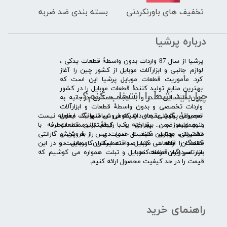
تخفیف های باورنکردنی
بسته بندی ضد ضربه
درباره پرشیا
​پرشیا از سال 87 واردات بدون واسطۀ قطعات یدکی ،
لوازم جانبی و ابزارآلات موبایل از کشور چین را آغاز
کرد. مأموریت قطعات موبایل پرشیا این است که
بهترین منابع تولید کنندۀ قطعات موبایل را در کشور
چرا باید شما را انتخاب کنم؟
چین شناسایی کند، و با ایجاد همکاری دوجانبه به
واردات تخصصی و بدون واسطۀ قطعات و ابزارآلات
​​ ​مجموعۀ پرشیا عقیده دارد که فروش تنها یک معامله نیست
تعمیراتی گوشی های شیائومی سامسونگ ایفون
و همواره ضمن برقراری یک رابطۀ بلندمدت دوطرفه با
لنوو ایسوز و .... پرداخته و با کیفیت­ترین قطعات
مشتریان، بهترین کیفیت خدمات پس از فروش و گارانتی
تعمیراتی موبایل مانند ال سی دی را به پخش
قطعات را ارائه می­ کند. صداقت اساس کار ماست و در این
کنندگان قطعات موبایل و تعمیرکاران موبایل در
بازار سردرگم قطعات موبایل و تبلت همواره می کوشیم که
سرتاسر ایران عرضه کند.
قیمت را در حد کیفیت محصول ارائه کنیم.
راهنمای خرید