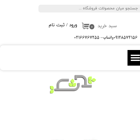
جستجو
حساب کاربری من
ورود
/
ثبت نام
سبد خرید
تغییر گذر واژه
۰
09128574156واتساپ- 02166767255
سفارشات
خروج از حساب کاربری