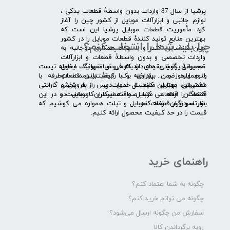
​پرشیا از سال 87 واردات بدون واسطۀ قطعات یدکی ،
لوازم جانبی و ابزارآلات موبایل از کشور چین را آغاز
کرد. مأموریت قطعات موبایل پرشیا این است که
بهترین منابع تولید کنندۀ قطعات موبایل را در کشور
چرا باید شما را انتخاب کنم؟
چین شناسایی کند، و با ایجاد همکاری دوجانبه به
واردات تخصصی و بدون واسطۀ قطعات و ابزارآلات
​​ ​مجموعۀ پرشیا عقیده دارد که فروش تنها یک معامله نیست
تعمیراتی گوشی های شیائومی سامسونگ ایفون
و همواره ضمن برقراری یک رابطۀ بلندمدت دوطرفه با
لنوو ایسوز و .... پرداخته و با کیفیت­ترین قطعات
مشتریان، بهترین کیفیت خدمات پس از فروش و گارانتی
تعمیراتی موبایل مانند ال سی دی را به پخش
قطعات را ارائه می­ کند. صداقت اساس کار ماست و در این
کنندگان قطعات موبایل و تعمیرکاران موبایل در
بازار سردرگم قطعات موبایل و تبلت همواره می کوشیم که
سرتاسر ایران عرضه کند.
قیمت را در حد کیفیت محصول ارائه کنیم.
راهنمای خرید
چگونه به شما اعتماد کنم؟
چگونه می توانم خرید کنم؟
سفارش من چگونه ارسال می‌شود؟
رویه برگرداندن کالا