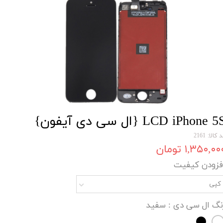
LCD iPhone 5 {ال سی دی آیفون}
 کالا: 2161
۱,۳۵۰,۰۰ تومان
فزودن کیفیت
کپی
نگ ال سی دی
: سفید