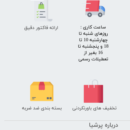
ارائه فاکتور دقیق
​ساعت کاری :
روزهای شنبه تا
چهارشنبه 10 تا
18 و پنجشنبه تا
16 بغیر از
تعطیلات رسمی
تخفیف های باورنکردنی
بسته بندی ضد ضربه
درباره پرشیا