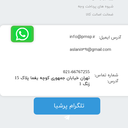
شیوه های پرداخت وجه
ضمانت اصالت کالا
info@pmsp.ir
آدرس ایمیل:
​aslani1391@gmail.com
​021-66767255
شماره تماس:
تهران خیابان جمهوری کوچه یغما پلاک 15
آدرس:
زنگ 1
​​​​تلگرام پرشیا