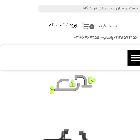
جستجو
حساب کاربری من
ورود
/
ثبت نام
سبد خرید
تغییر گذر واژه
۰
09128574156واتساپ- 02166767255
سفارشات
خروج از حساب کاربری