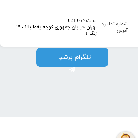
​021-66767255
شماره تماس:
تهران خیابان جمهوری کوچه یغما پلاک 15
آدرس:
زنگ 1
​​​​تلگرام پرشیا