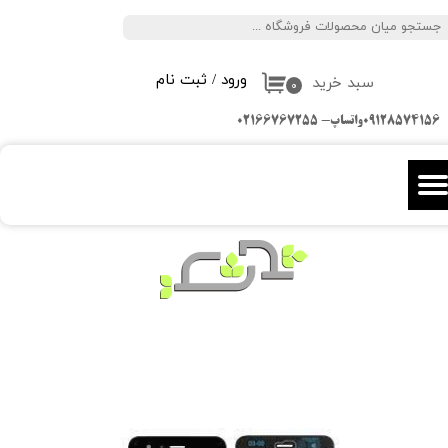
جستجو
حساب کاربری من
ورود
/
ثبت نام
سبد خرید
تغییر گذر واژه
۰
09128574156واتساپ- 02166767255
سفارشات
خروج از حساب کاربری