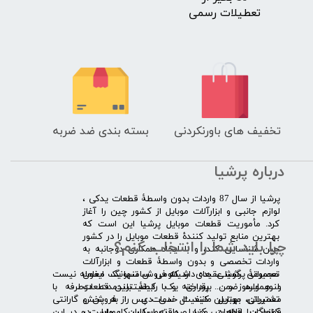
تعطیلات رسمی
تخفیف های باورنکردنی
بسته بندی ضد ضربه
درباره پرشیا
​پرشیا از سال 87 واردات بدون واسطۀ قطعات یدکی ،
لوازم جانبی و ابزارآلات موبایل از کشور چین را آغاز
کرد. مأموریت قطعات موبایل پرشیا این است که
بهترین منابع تولید کنندۀ قطعات موبایل را در کشور
چرا باید شما را انتخاب کنم؟
چین شناسایی کند، و با ایجاد همکاری دوجانبه به
واردات تخصصی و بدون واسطۀ قطعات و ابزارآلات
​​ ​مجموعۀ پرشیا عقیده دارد که فروش تنها یک معامله نیست
تعمیراتی گوشی های شیائومی سامسونگ ایفون
و همواره ضمن برقراری یک رابطۀ بلندمدت دوطرفه با
لنوو ایسوز و .... پرداخته و با کیفیت­ترین قطعات
مشتریان، بهترین کیفیت خدمات پس از فروش و گارانتی
تعمیراتی موبایل مانند ال سی دی را به پخش
قطعات را ارائه می­ کند. صداقت اساس کار ماست و در این
کنندگان قطعات موبایل و تعمیرکاران موبایل در