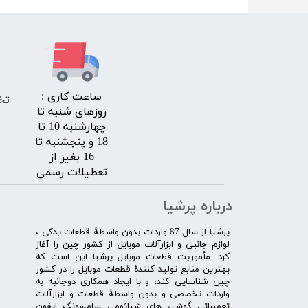
​ساعت کاری :
تخ
روزهای شنبه تا
چهارشنبه 10 تا
18 و پنجشنبه تا
16 بغیر از
تعطیلات رسمی
درباره پرشیا
​پرشیا از سال 87 واردات بدون واسطۀ قطعات یدکی ،
لوازم جانبی و ابزارآلات موبایل از کشور چین را آغاز
کرد. مأموریت قطعات موبایل پرشیا این است که
بهترین منابع تولید کنندۀ قطعات موبایل را در کشور
چین شناسایی کند، و با ایجاد همکاری دوجانبه به
واردات تخصصی و بدون واسطۀ قطعات و ابزارآلات
تعمیراتی گوشی های شیائومی سامسونگ ایفون