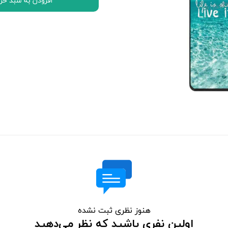
افزودن به سبد خر
اچ تی سی HTC
ال جی LG
موتورولا Motorola
نوکیا Nokia
سونی Sony
ایسوس ASUS
لنوو Lenovo
مایکروسافت سورفیس Microsoft Surface
هنوز نظری ثبت نشده
اولین نفری باشید که نظر می‌دهید