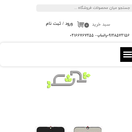
جستجو
حساب کاربری من
ورود
/
ثبت نام
سبد خرید
تغییر گذر واژه
۰
09128574156واتساپ- 02166767255
سفارشات
خروج از حساب کاربری