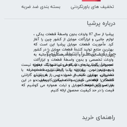
تخفیف های باورنکردنی
بسته بندی ضد ضربه
درباره پرشیا
​پرشیا از سال 87 واردات بدون واسطۀ قطعات یدکی ،
لوازم جانبی و ابزارآلات موبایل از کشور چین را آغاز
کرد. مأموریت قطعات موبایل پرشیا این است که
بهترین منابع تولید کنندۀ قطعات موبایل را در کشور
چرا باید شما را انتخاب کنم؟
چین شناسایی کند، و با ایجاد همکاری دوجانبه به
واردات تخصصی و بدون واسطۀ قطعات و ابزارآلات
​​ ​مجموعۀ پرشیا عقیده دارد که فروش تنها یک معامله نیست
تعمیراتی گوشی های شیائومی سامسونگ ایفون
و همواره ضمن برقراری یک رابطۀ بلندمدت دوطرفه با
لنوو ایسوز و .... پرداخته و با کیفیت­ترین قطعات
مشتریان، بهترین کیفیت خدمات پس از فروش و گارانتی
تعمیراتی موبایل مانند ال سی دی را به پخش
قطعات را ارائه می­ کند. صداقت اساس کار ماست و در این
کنندگان قطعات موبایل و تعمیرکاران موبایل در
بازار سردرگم قطعات موبایل و تبلت همواره می کوشیم که
سرتاسر ایران عرضه کند.
قیمت را در حد کیفیت محصول ارائه کنیم.
راهنمای خرید