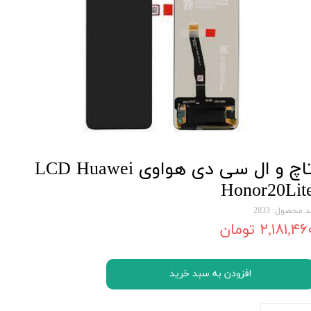
تاچ و ال سی دی هواوی LCD Huawei
Honor20Lit
 محصول: 2833
۲,۱۸۱,۴۶ تومان
افزودن به سبد خرید