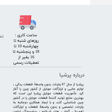
​ساعت کاری :
تخ
روزهای شنبه تا
چهارشنبه 10 تا
18 و پنجشنبه تا
16 بغیر از
تعطیلات رسمی
درباره پرشیا
​پرشیا از سال 87 واردات بدون واسطۀ قطعات یدکی ،
لوازم جانبی و ابزارآلات موبایل از کشور چین را آغاز
کرد. مأموریت قطعات موبایل پرشیا این است که
بهترین منابع تولید کنندۀ قطعات موبایل را در کشور
چین شناسایی کند، و با ایجاد همکاری دوجانبه به
واردات تخصصی و بدون واسطۀ قطعات و ابزارآلات
تعمیراتی گوشی های شیائومی سامسونگ ایفون