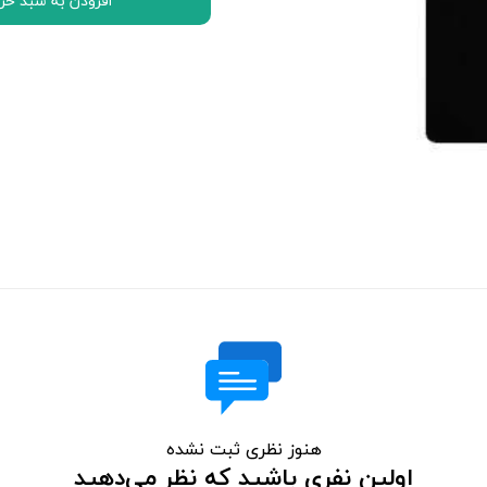
افزودن به سبد خر
اچ تی سی HTC
ال جی LG
موتورولا Motorola
نوکیا Nokia
سونی Sony
ایسوس ASUS
لنوو Lenovo
مایکروسافت سورفیس Microsoft Surface
هنوز نظری ثبت نشده
اولین نفری باشید که نظر می‌دهید