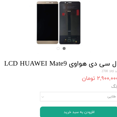
ل سی دی هواوی LCD HUAWEI Mate9
 کالا: 2708
۲,۹۰۰,۰۰ تومان
نگ
طلایی
افزودن به سبد خرید