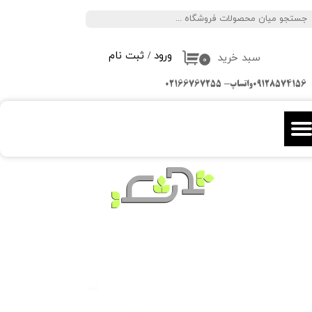
جستجو
حساب کاربری من
ورود
/
ثبت نام
سبد خرید
تغییر گذر واژه
۰
09128574156واتساپ- 02166767255
سفارشات
خروج از حساب کاربری