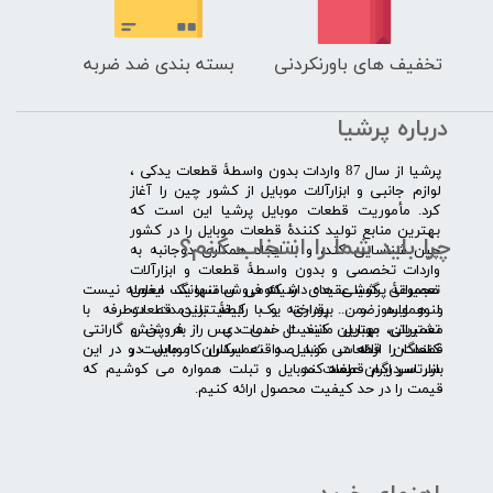
تخفیف های باورنکردنی
بسته بندی ضد ضربه
درباره پرشیا
​پرشیا از سال 87 واردات بدون واسطۀ قطعات یدکی ،
لوازم جانبی و ابزارآلات موبایل از کشور چین را آغاز
کرد. مأموریت قطعات موبایل پرشیا این است که
بهترین منابع تولید کنندۀ قطعات موبایل را در کشور
چرا باید شما را انتخاب کنم؟
چین شناسایی کند، و با ایجاد همکاری دوجانبه به
واردات تخصصی و بدون واسطۀ قطعات و ابزارآلات
​​ ​مجموعۀ پرشیا عقیده دارد که فروش تنها یک معامله نیست
تعمیراتی گوشی های شیائومی سامسونگ ایفون
و همواره ضمن برقراری یک رابطۀ بلندمدت دوطرفه با
لنوو ایسوز و .... پرداخته و با کیفیت­ترین قطعات
مشتریان، بهترین کیفیت خدمات پس از فروش و گارانتی
تعمیراتی موبایل مانند ال سی دی را به پخش
قطعات را ارائه می­ کند. صداقت اساس کار ماست و در این
کنندگان قطعات موبایل و تعمیرکاران موبایل در
بازار سردرگم قطعات موبایل و تبلت همواره می کوشیم که
سرتاسر ایران عرضه کند.
قیمت را در حد کیفیت محصول ارائه کنیم.