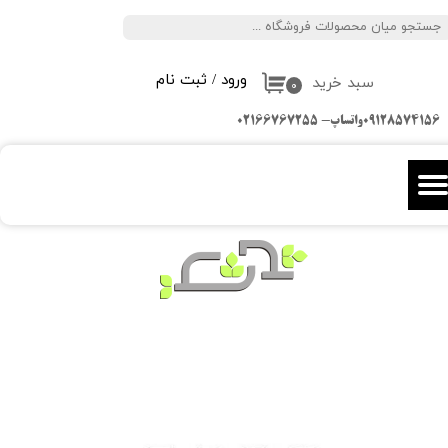
جستجو
حساب کاربری من
ورود
/
ثبت نام
سبد خرید
تغییر گذر واژه
۰
09128574156واتساپ- 02166767255
سفارشات
خروج از حساب کاربری