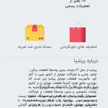
16 بغیر از
تعطیلات رسمی
تخفیف های باورنکردنی
بسته بندی ضد ضربه
درباره پرشیا
​پرشیا از سال 87 واردات بدون واسطۀ قطعات یدکی ،
لوازم جانبی و ابزارآلات موبایل از کشور چین را آغاز
کرد. مأموریت قطعات موبایل پرشیا این است که
بهترین منابع تولید کنندۀ قطعات موبایل را در کشور
چرا باید شما را انتخاب کنم؟
چین شناسایی کند، و با ایجاد همکاری دوجانبه به
واردات تخصصی و بدون واسطۀ قطعات و ابزارآلات
​​ ​مجموعۀ پرشیا عقیده دارد که فروش تنها یک معامله نیست
تعمیراتی گوشی های شیائومی سامسونگ ایفون
و همواره ضمن برقراری یک رابطۀ بلندمدت دوطرفه با
لنوو ایسوز و .... پرداخته و با کیفیت­ترین قطعات
مشتریان، بهترین کیفیت خدمات پس از فروش و گارانتی
تعمیراتی موبایل مانند ال سی دی را به پخش