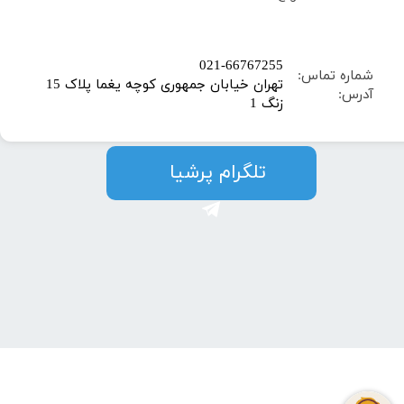
​021-66767255
شماره تماس:
تهران خیابان جمهوری کوچه یغما پلاک 15
آدرس:
زنگ 1
​​​​تلگرام پرشیا