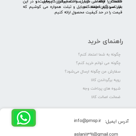
قطعات را ارائه می­ کند. صداقت اساس کار ماست و در این
کنندگان قطعات موبایل و تعمیرکاران موبایل در
بازار سردرگم قطعات موبایل و تبلت همواره می کوشیم که
سرتاسر ایران عرضه کند.
قیمت را در حد کیفیت محصول ارائه کنیم.
راهنمای خرید
چگونه به شما اعتماد کنم؟
چگونه می توانم خرید کنم؟
سفارش من چگونه ارسال می‌شود؟
رویه برگرداندن کالا
شیوه های پرداخت وجه
ضمانت اصالت کالا
info@pmsp.ir
آدرس ایمیل:
​aslani1391@gmail.com