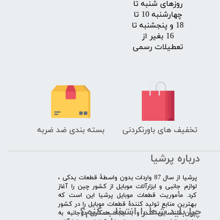
روزهای شنبه تا
چهارشنبه 10 تا
18 و پنجشنبه تا
16 بغیر از
تعطیلات رسمی
تخفیف های باورنکردنی
بسته بندی ضد ضربه
درباره پرشیا
​پرشیا از سال 87 واردات بدون واسطۀ قطعات یدکی ،
لوازم جانبی و ابزارآلات موبایل از کشور چین را آغاز
کرد. مأموریت قطعات موبایل پرشیا این است که
بهترین منابع تولید کنندۀ قطعات موبایل را در کشور
چرا باید شما را انتخاب کنم؟
چین شناسایی کند، و با ایجاد همکاری دوجانبه به