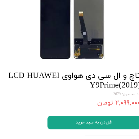
تاچ و ال سی دی هواوی LCD HUAWEI
Y9Prime(2019
 محصول: 2679
۲,۰۹۹,۰۰ تومان
افزودن به سبد خرید