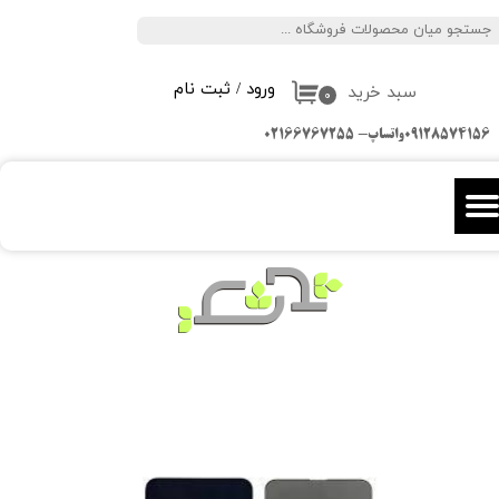
جستجو
حساب کاربری من
ورود
/
ثبت نام
سبد خرید
تغییر گذر واژه
۰
09128574156واتساپ- 02166767255
سفارشات
خروج از حساب کاربری