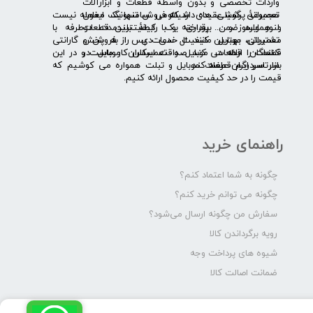
واردات تخصصی و بدون واسطۀ قطعات و ابزارآلات
​​ ​مجموعۀ پرشیا عقیده دارد که فروش تنها یک معامله نیست
تعمیراتی گوشی های شیائومی سامسونگ ایفون
و همواره ضمن برقراری یک رابطۀ بلندمدت دوطرفه با
لنوو ایسوز و .... پرداخته و با کیفیت­ترین قطعات
مشتریان، بهترین کیفیت خدمات پس از فروش و گارانتی
تعمیراتی موبایل مانند ال سی دی را به پخش
قطعات را ارائه می­ کند. صداقت اساس کار ماست و در این
کنندگان قطعات موبایل و تعمیرکاران موبایل در
بازار سردرگم قطعات موبایل و تبلت همواره می کوشیم که
سرتاسر ایران عرضه کند.
قیمت را در حد کیفیت محصول ارائه کنیم.
راهنمای خرید
چگونه به شما اعتماد کنم؟
چگونه می توانم خرید کنم؟
سفارش من چگونه ارسال می‌شود؟
رویه برگرداندن کالا
شیوه های پرداخت وجه
ضمانت اصالت کالا