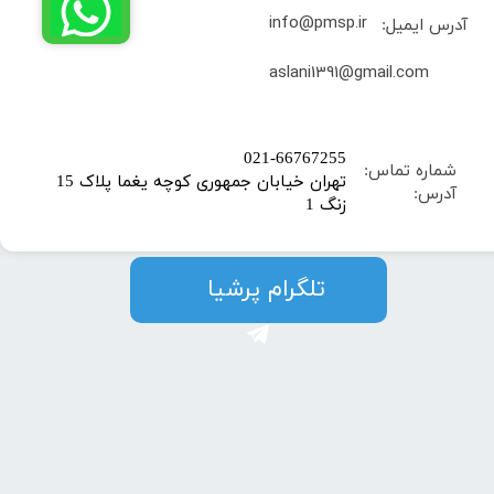
info@pmsp.ir
آدرس ایمیل:
​aslani1391@gmail.com
​021-66767255
شماره تماس:
تهران خیابان جمهوری کوچه یغما پلاک 15
آدرس:
زنگ 1
​​​​تلگرام پرشیا