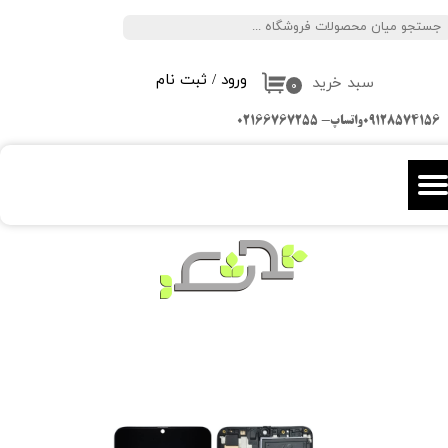
جستجو
حساب کاربری من
ورود
/
ثبت نام
سبد خرید
تغییر گذر واژه
۰
09128574156واتساپ- 02166767255
سفارشات
خروج از حساب کاربری