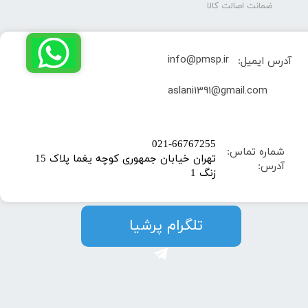
ضمانت اصالت کالا
info@pmsp.ir
آدرس ایمیل:
​aslani1391@gmail.com
​021-66767255
شماره تماس:
تهران خیابان جمهوری کوچه یغما پلاک 15
آدرس:
زنگ 1
​​​​تلگرام پرشیا