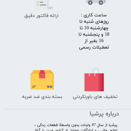
ارائه فاکتور دقیق
​ساعت کاری :
روزهای شنبه تا
چهارشنبه 10 تا
18 و پنجشنبه تا
16 بغیر از
تعطیلات رسمی
تخفیف های باورنکردنی
بسته بندی ضد ضربه
درباره پرشیا
​پرشیا از سال 87 واردات بدون واسطۀ قطعات یدکی ،
لوازم جانبی و ابزارآلات موبایل از کشور چین را آغاز