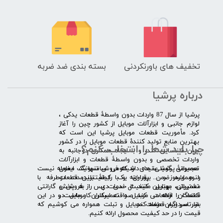
تخفیف های باورنکردنی
بسته بندی ضد ضربه
درباره پرشیا
​پرشیا از سال 87 واردات بدون واسطۀ قطعات یدکی ،
لوازم جانبی و ابزارآلات موبایل از کشور چین را آغاز
کرد. مأموریت قطعات موبایل پرشیا این است که
بهترین منابع تولید کنندۀ قطعات موبایل را در کشور
چرا باید شما را انتخاب کنم؟
چین شناسایی کند، و با ایجاد همکاری دوجانبه به
واردات تخصصی و بدون واسطۀ قطعات و ابزارآلات
​​ ​مجموعۀ پرشیا عقیده دارد که فروش تنها یک معامله نیست
تعمیراتی گوشی های شیائومی سامسونگ ایفون
و همواره ضمن برقراری یک رابطۀ بلندمدت دوطرفه با
لنوو ایسوز و .... پرداخته و با کیفیت­ترین قطعات
مشتریان، بهترین کیفیت خدمات پس از فروش و گارانتی
تعمیراتی موبایل مانند ال سی دی را به پخش
قطعات را ارائه می­ کند. صداقت اساس کار ماست و در این
کنندگان قطعات موبایل و تعمیرکاران موبایل در
بازار سردرگم قطعات موبایل و تبلت همواره می کوشیم که
سرتاسر ایران عرضه کند.
قیمت را در حد کیفیت محصول ارائه کنیم.