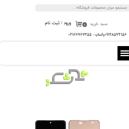
جستجو
حساب کاربری من
ورود
/
ثبت نام
سبد خرید
تغییر گذر واژه
۰
09128574156واتساپ- 02166767255
سفارشات
خروج از حساب کاربری