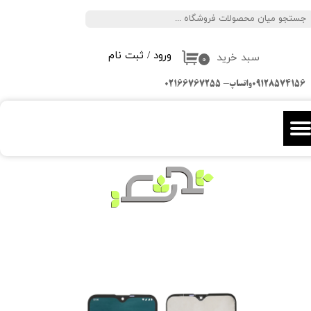
جستجو
حساب کاربری من
ورود
/
ثبت نام
سبد خرید
تغییر گذر واژه
۰
09128574156واتساپ- 02166767255
سفارشات
خروج از حساب کاربری