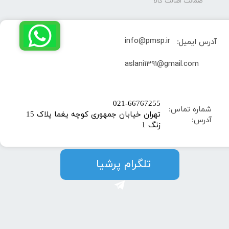
ضمانت اصالت کالا
info@pmsp.ir
آدرس ایمیل:
​aslani1391@gmail.com
​021-66767255
شماره تماس:
تهران خیابان جمهوری کوچه یغما پلاک 15
آدرس:
زنگ 1
​​​​تلگرام پرشیا