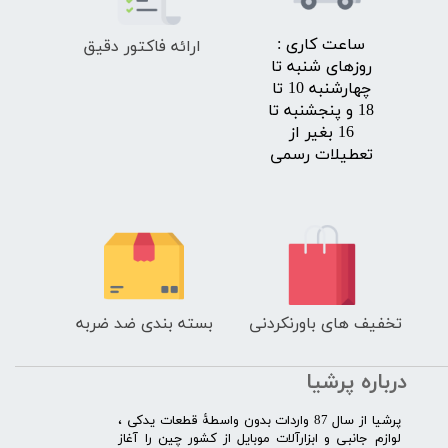
ارائه فاکتور دقیق
​ساعت کاری :
روزهای شنبه تا
چهارشنبه 10 تا
18 و پنجشنبه تا
16 بغیر از
تعطیلات رسمی
تخفیف های باورنکردنی
بسته بندی ضد ضربه
درباره پرشیا
​پرشیا از سال 87 واردات بدون واسطۀ قطعات یدکی ،
لوازم جانبی و ابزارآلات موبایل از کشور چین را آغاز