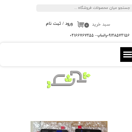
جستجو
حساب کاربری من
ورود
/
ثبت نام
سبد خرید
تغییر گذر واژه
۰
09128574156واتساپ- 02166767255
سفارشات
خروج از حساب کاربری