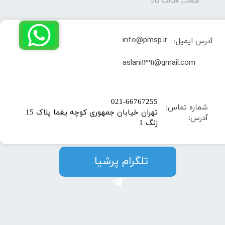
ضمانت اصالت کالا
info@pmsp.ir
آدرس ایمیل:
​aslani1391@gmail.com
​021-66767255
شماره تماس:
تهران خیابان جمهوری کوچه یغما پلاک 15
آدرس:
زنگ 1
​​​​تلگرام پرشیا