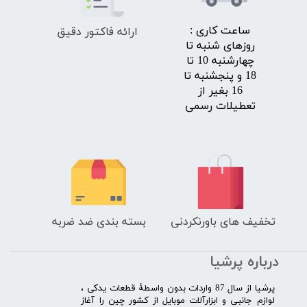
ارائه فاکتور دقیق
​ساعت کاری :
روزهای شنبه تا
چهارشنبه 10 تا
18 و پنجشنبه تا
16 بغیر از
تعطیلات رسمی
تخفیف های باورنکردنی
بسته بندی ضد ضربه
درباره پرشیا
​پرشیا از سال 87 واردات بدون واسطۀ قطعات یدکی ،
لوازم جانبی و ابزارآلات موبایل از کشور چین را آغاز