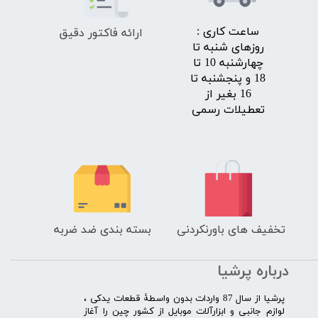
ارائه فاکتور دقیق
​ساعت کاری :
روزهای شنبه تا
چهارشنبه 10 تا
18 و پنجشنبه تا
16 بغیر از
تعطیلات رسمی
تخفیف های باورنکردنی
بسته بندی ضد ضربه
درباره پرشیا
​پرشیا از سال 87 واردات بدون واسطۀ قطعات یدکی ،
لوازم جانبی و ابزارآلات موبایل از کشور چین را آغاز