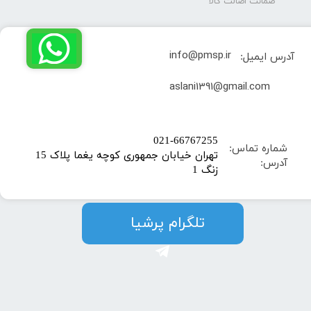
ضمانت اصالت کالا
info@pmsp.ir
آدرس ایمیل:
​aslani1391@gmail.com
​021-66767255
شماره تماس:
تهران خیابان جمهوری کوچه یغما پلاک 15
آدرس:
زنگ 1
​​​​تلگرام پرشیا