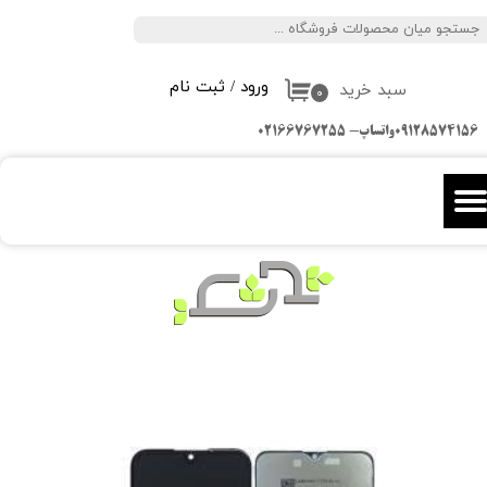
جستجو
حساب کاربری من
ورود
/
ثبت نام
سبد خرید
تغییر گذر واژه
۰
09128574156واتساپ- 02166767255
سفارشات
خروج از حساب کاربری