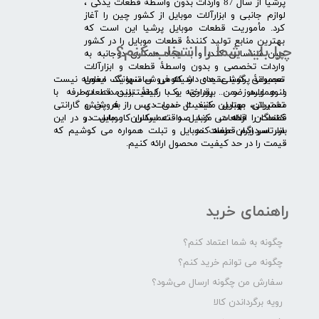
​پرشیا از سال 87 واردات بدون واسطۀ قطعات یدکی ،
لوازم جانبی و ابزارآلات موبایل از کشور چین را آغاز
کرد. مأموریت قطعات موبایل پرشیا این است که
بهترین منابع تولید کنندۀ قطعات موبایل را در کشور
چرا باید شما را انتخاب کنم؟
چین شناسایی کند، و با ایجاد همکاری دوجانبه به
واردات تخصصی و بدون واسطۀ قطعات و ابزارآلات
​​ ​مجموعۀ پرشیا عقیده دارد که فروش تنها یک معامله نیست
تعمیراتی گوشی های شیائومی سامسونگ ایفون
و همواره ضمن برقراری یک رابطۀ بلندمدت دوطرفه با
لنوو ایسوز و .... پرداخته و با کیفیت­ترین قطعات
مشتریان، بهترین کیفیت خدمات پس از فروش و گارانتی
تعمیراتی موبایل مانند ال سی دی را به پخش
قطعات را ارائه می­ کند. صداقت اساس کار ماست و در این
کنندگان قطعات موبایل و تعمیرکاران موبایل در
بازار سردرگم قطعات موبایل و تبلت همواره می کوشیم که
سرتاسر ایران عرضه کند.
قیمت را در حد کیفیت محصول ارائه کنیم.
راهنمای خرید
چگونه به شما اعتماد کنم؟
چگونه می توانم خرید کنم؟
سفارش من چگونه ارسال می‌شود؟
رویه برگرداندن کالا