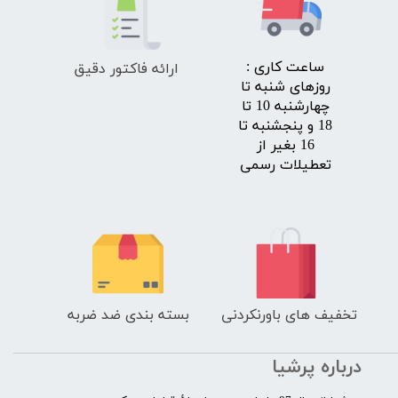
ارائه فاکتور دقیق
​ساعت کاری :
روزهای شنبه تا
چهارشنبه 10 تا
18 و پنجشنبه تا
16 بغیر از
تعطیلات رسمی
تخفیف های باورنکردنی
بسته بندی ضد ضربه
درباره پرشیا