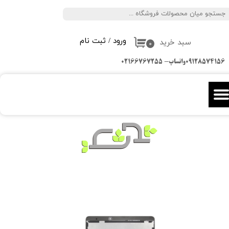
جستجو
حساب کاربری من
ورود
/
ثبت نام
سبد خرید
تغییر گذر واژه
۰
09128574156واتساپ- 02166767255
سفارشات
خروج از حساب کاربری