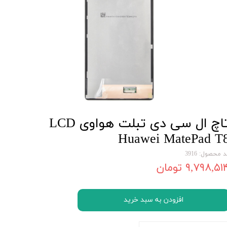
تاچ ال سی دی تبلت هواوی LCD
Huawei MatePad T
 محصول: 3916
۹,۷۹۸,۵۱ تومان
افزودن به سبد خرید