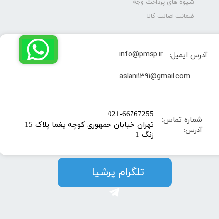
شیوه های پرداخت وجه
ضمانت اصالت کالا
info@pmsp.ir
آدرس ایمیل:
​aslani1391@gmail.com
​021-66767255
شماره تماس:
تهران خیابان جمهوری کوچه یغما پلاک 15
آدرس:
زنگ 1
​​​​تلگرام پرشیا