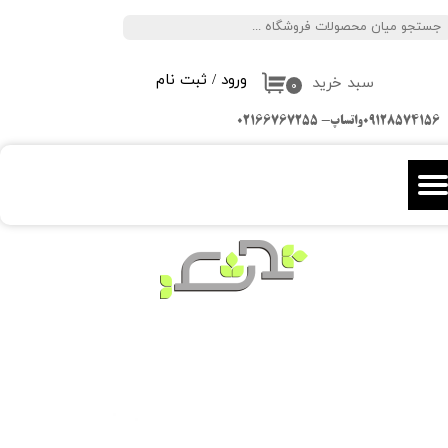
جستجو
حساب کاربری من
ورود
/
ثبت نام
سبد خرید
تغییر گذر واژه
۰
09128574156واتساپ- 02166767255
سفارشات
خروج از حساب کاربری