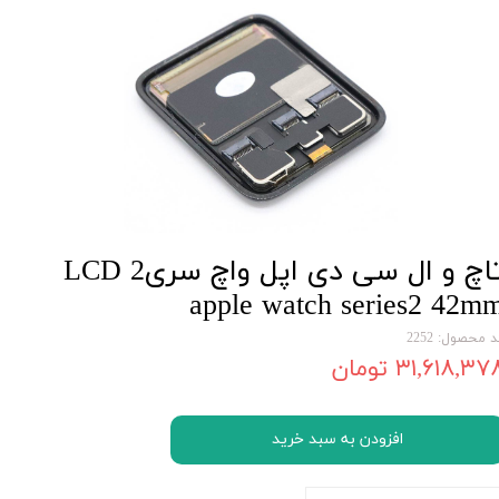
تاچ و ال سی دی اپل واچ سری2 LCD
apple watch series2 42m
 محصول: 2252
۳۱,۶۱۸,۳۷ تومان
افزودن به سبد خرید