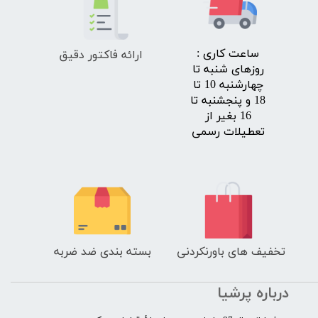
ارائه فاکتور دقیق
​ساعت کاری :
روزهای شنبه تا
چهارشنبه 10 تا
18 و پنجشنبه تا
16 بغیر از
تعطیلات رسمی
تخفیف های باورنکردنی
بسته بندی ضد ضربه
درباره پرشیا