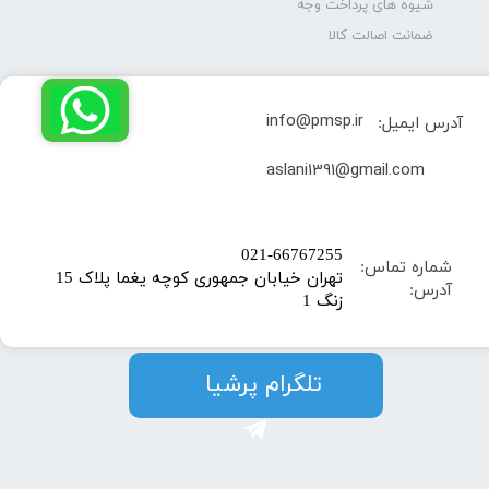
شیوه های پرداخت وجه
ضمانت اصالت کالا
info@pmsp.ir
آدرس ایمیل:
​aslani1391@gmail.com
​021-66767255
شماره تماس:
تهران خیابان جمهوری کوچه یغما پلاک 15
آدرس:
زنگ 1
​​​​تلگرام پرشیا