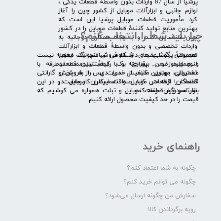
​پرشیا از سال 87 واردات بدون واسطۀ قطعات یدکی ،
لوازم جانبی و ابزارآلات موبایل از کشور چین را آغاز
کرد. مأموریت قطعات موبایل پرشیا این است که
بهترین منابع تولید کنندۀ قطعات موبایل را در کشور
چرا باید شما را انتخاب کنم؟
چین شناسایی کند، و با ایجاد همکاری دوجانبه به
واردات تخصصی و بدون واسطۀ قطعات و ابزارآلات
​​ ​مجموعۀ پرشیا عقیده دارد که فروش تنها یک معامله نیست
تعمیراتی گوشی های شیائومی سامسونگ ایفون
و همواره ضمن برقراری یک رابطۀ بلندمدت دوطرفه با
لنوو ایسوز و .... پرداخته و با کیفیت­ترین قطعات
مشتریان، بهترین کیفیت خدمات پس از فروش و گارانتی
تعمیراتی موبایل مانند ال سی دی را به پخش
قطعات را ارائه می­ کند. صداقت اساس کار ماست و در این
کنندگان قطعات موبایل و تعمیرکاران موبایل در
بازار سردرگم قطعات موبایل و تبلت همواره می کوشیم که
سرتاسر ایران عرضه کند.
قیمت را در حد کیفیت محصول ارائه کنیم.
راهنمای خرید
چگونه به شما اعتماد کنم؟
چگونه می توانم خرید کنم؟
سفارش من چگونه ارسال می‌شود؟
رویه برگرداندن کالا