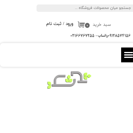
جستجو
حساب کاربری من
ورود
/
ثبت نام
سبد خرید
تغییر گذر واژه
۰
09128574156واتساپ- 02166767255
سفارشات
خروج از حساب کاربری