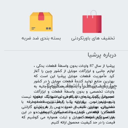
تخفیف های باورنکردنی
بسته بندی ضد ضربه
درباره پرشیا
​پرشیا از سال 87 واردات بدون واسطۀ قطعات یدکی ،
لوازم جانبی و ابزارآلات موبایل از کشور چین را آغاز
کرد. مأموریت قطعات موبایل پرشیا این است که
بهترین منابع تولید کنندۀ قطعات موبایل را در کشور
چرا باید شما را انتخاب کنم؟
چین شناسایی کند، و با ایجاد همکاری دوجانبه به
واردات تخصصی و بدون واسطۀ قطعات و ابزارآلات
​​ ​مجموعۀ پرشیا عقیده دارد که فروش تنها یک معامله نیست
تعمیراتی گوشی های شیائومی سامسونگ ایفون
و همواره ضمن برقراری یک رابطۀ بلندمدت دوطرفه با
لنوو ایسوز و .... پرداخته و با کیفیت­ترین قطعات
مشتریان، بهترین کیفیت خدمات پس از فروش و گارانتی
تعمیراتی موبایل مانند ال سی دی را به پخش
قطعات را ارائه می­ کند. صداقت اساس کار ماست و در این
کنندگان قطعات موبایل و تعمیرکاران موبایل در
بازار سردرگم قطعات موبایل و تبلت همواره می کوشیم که
سرتاسر ایران عرضه کند.
قیمت را در حد کیفیت محصول ارائه کنیم.