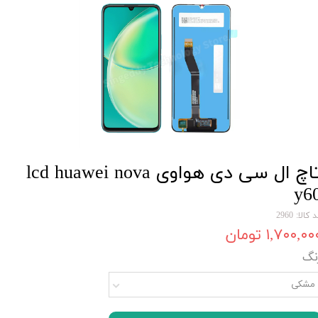
تاچ ال سی دی هواوی lcd huawei nova
y6
 کالا: 2960
۱,۷۰۰,۰۰ تومان
نگ
مشکی