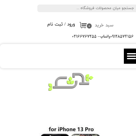
جستجو
حساب کاربری من
ورود
/
ثبت نام
سبد خرید
تغییر گذر واژه
۰
09128574156واتساپ- 02166767255
سفارشات
خروج از حساب کاربری