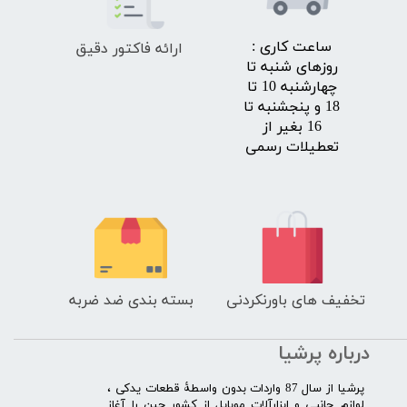
ارائه فاکتور دقیق
​ساعت کاری :
روزهای شنبه تا
چهارشنبه 10 تا
18 و پنجشنبه تا
16 بغیر از
تعطیلات رسمی
تخفیف های باورنکردنی
بسته بندی ضد ضربه
درباره پرشیا
​پرشیا از سال 87 واردات بدون واسطۀ قطعات یدکی ،
لوازم جانبی و ابزارآلات موبایل از کشور چین را آغاز