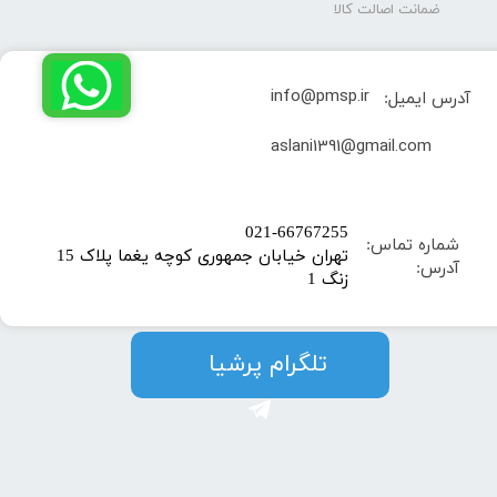
ضمانت اصالت کالا
info@pmsp.ir
آدرس ایمیل:
​aslani1391@gmail.com
​021-66767255
شماره تماس:
تهران خیابان جمهوری کوچه یغما پلاک 15
آدرس:
زنگ 1
​​​​تلگرام پرشیا