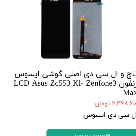
اچ و ال سی دی اصلی گوشی ایسوس
زنفون LCD Asus Zc553 Kl- Zenfone3
Ma
۶,۴۶۸,۶۰ تومان
ل سی دی ایسوس
افزودن به سبد خرید