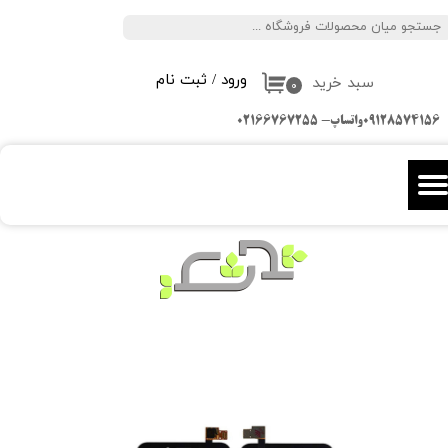
جستجو
حساب کاربری من
ورود
/
ثبت نام
سبد خرید
تغییر گذر واژه
۰
09128574156واتساپ- 02166767255
سفارشات
خروج از حساب کاربری