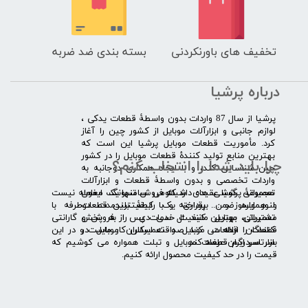
تخفیف های باورنکردنی
بسته بندی ضد ضربه
درباره پرشیا
​پرشیا از سال 87 واردات بدون واسطۀ قطعات یدکی ،
لوازم جانبی و ابزارآلات موبایل از کشور چین را آغاز
کرد. مأموریت قطعات موبایل پرشیا این است که
بهترین منابع تولید کنندۀ قطعات موبایل را در کشور
چرا باید شما را انتخاب کنم؟
چین شناسایی کند، و با ایجاد همکاری دوجانبه به
واردات تخصصی و بدون واسطۀ قطعات و ابزارآلات
​​ ​مجموعۀ پرشیا عقیده دارد که فروش تنها یک معامله نیست
تعمیراتی گوشی های شیائومی سامسونگ ایفون
و همواره ضمن برقراری یک رابطۀ بلندمدت دوطرفه با
لنوو ایسوز و .... پرداخته و با کیفیت­ترین قطعات
مشتریان، بهترین کیفیت خدمات پس از فروش و گارانتی
تعمیراتی موبایل مانند ال سی دی را به پخش
قطعات را ارائه می­ کند. صداقت اساس کار ماست و در این
کنندگان قطعات موبایل و تعمیرکاران موبایل در
بازار سردرگم قطعات موبایل و تبلت همواره می کوشیم که
سرتاسر ایران عرضه کند.
قیمت را در حد کیفیت محصول ارائه کنیم.