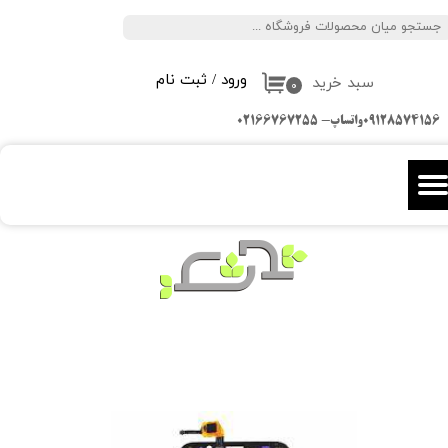
جستجو
حساب کاربری من
ورود
/
ثبت نام
سبد خرید
تغییر گذر واژه
۰
09128574156واتساپ- 02166767255
سفارشات
خروج از حساب کاربری