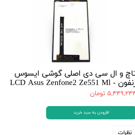
اچ و ال سی دی اصلی گوشی ایسوس
فون - LCD Asus Zenfone2 Ze551 Ml
۵,۴۴۹,۲۴ تومان
افزودن به سبد خرید
نظرات