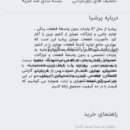
تخفیف های باورنکردنی
بسته بندی ضد ضربه
درباره پرشیا
​پرشیا از سال 87 واردات بدون واسطۀ قطعات یدکی ،
لوازم جانبی و ابزارآلات موبایل از کشور چین را آغاز
کرد. مأموریت قطعات موبایل پرشیا این است که
بهترین منابع تولید کنندۀ قطعات موبایل را در کشور
چرا باید شما را انتخاب کنم؟
چین شناسایی کند، و با ایجاد همکاری دوجانبه به
واردات تخصصی و بدون واسطۀ قطعات و ابزارآلات
​​ ​مجموعۀ پرشیا عقیده دارد که فروش تنها یک معامله نیست
تعمیراتی گوشی های شیائومی سامسونگ ایفون
و همواره ضمن برقراری یک رابطۀ بلندمدت دوطرفه با
لنوو ایسوز و .... پرداخته و با کیفیت­ترین قطعات
مشتریان، بهترین کیفیت خدمات پس از فروش و گارانتی
تعمیراتی موبایل مانند ال سی دی را به پخش
قطعات را ارائه می­ کند. صداقت اساس کار ماست و در این
کنندگان قطعات موبایل و تعمیرکاران موبایل در
بازار سردرگم قطعات موبایل و تبلت همواره می کوشیم که
سرتاسر ایران عرضه کند.
قیمت را در حد کیفیت محصول ارائه کنیم.
راهنمای خرید
چگونه به شما اعتماد کنم؟