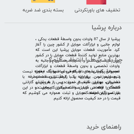
تخفیف های باورنکردنی
بسته بندی ضد ضربه
درباره پرشیا
​پرشیا از سال 87 واردات بدون واسطۀ قطعات یدکی ،
لوازم جانبی و ابزارآلات موبایل از کشور چین را آغاز
کرد. مأموریت قطعات موبایل پرشیا این است که
بهترین منابع تولید کنندۀ قطعات موبایل را در کشور
چرا باید شما را انتخاب کنم؟
چین شناسایی کند، و با ایجاد همکاری دوجانبه به
واردات تخصصی و بدون واسطۀ قطعات و ابزارآلات
​​ ​مجموعۀ پرشیا عقیده دارد که فروش تنها یک معامله نیست
تعمیراتی گوشی های شیائومی سامسونگ ایفون
و همواره ضمن برقراری یک رابطۀ بلندمدت دوطرفه با
لنوو ایسوز و .... پرداخته و با کیفیت­ترین قطعات
مشتریان، بهترین کیفیت خدمات پس از فروش و گارانتی
تعمیراتی موبایل مانند ال سی دی را به پخش
قطعات را ارائه می­ کند. صداقت اساس کار ماست و در این
کنندگان قطعات موبایل و تعمیرکاران موبایل در
بازار سردرگم قطعات موبایل و تبلت همواره می کوشیم که
سرتاسر ایران عرضه کند.
قیمت را در حد کیفیت محصول ارائه کنیم.
راهنمای خرید