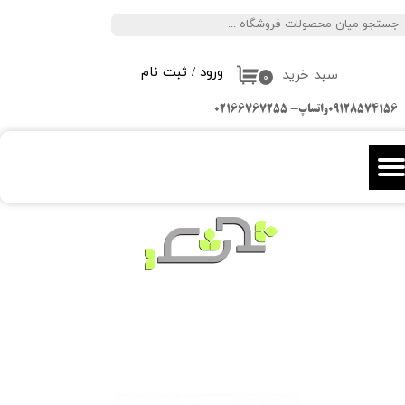
جستجو
حساب کاربری من
ورود
/
ثبت نام
سبد خرید
تغییر گذر واژه
۰
09128574156واتساپ- 02166767255
سفارشات
خروج از حساب کاربری