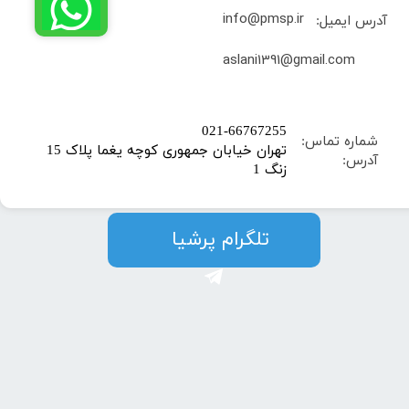
info@pmsp.ir
آدرس ایمیل:
​aslani1391@gmail.com
​021-66767255
شماره تماس:
تهران خیابان جمهوری کوچه یغما پلاک 15
آدرس:
زنگ 1
​​​​تلگرام پرشیا