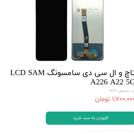
تاچ و ال سی دی سامسونگ LCD SAM
A226 A22 5
 محصول: 1870
۱,۷۰۰,۰۰ تومان
افزودن به سبد خرید