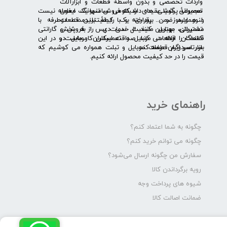
واردات تخصصی و بدون واسطۀ قطعات و ابزارآلات
​​ ​مجموعۀ پرشیا عقیده دارد که فروش تنها یک معامله نیست
تعمیراتی گوشی های شیائومی سامسونگ ایفون
و همواره ضمن برقراری یک رابطۀ بلندمدت دوطرفه با
لنوو ایسوز و .... پرداخته و با کیفیت­ترین قطعات
مشتریان، بهترین کیفیت خدمات پس از فروش و گارانتی
تعمیراتی موبایل مانند ال سی دی را به پخش
قطعات را ارائه می­ کند. صداقت اساس کار ماست و در این
کنندگان قطعات موبایل و تعمیرکاران موبایل در
بازار سردرگم قطعات موبایل و تبلت همواره می کوشیم که
سرتاسر ایران عرضه کند.
قیمت را در حد کیفیت محصول ارائه کنیم.
راهنمای خرید
چگونه به شما اعتماد کنم؟
چگونه می توانم خرید کنم؟
سفارش من چگونه ارسال می‌شود؟
رویه برگرداندن کالا
شیوه های پرداخت وجه
ضمانت اصالت کالا