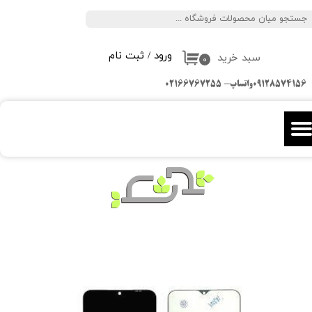
جستجو
حساب کاربری من
ورود
/
ثبت نام
سبد خرید
تغییر گذر واژه
۰
09128574156واتساپ- 02166767255
سفارشات
خروج از حساب کاربری