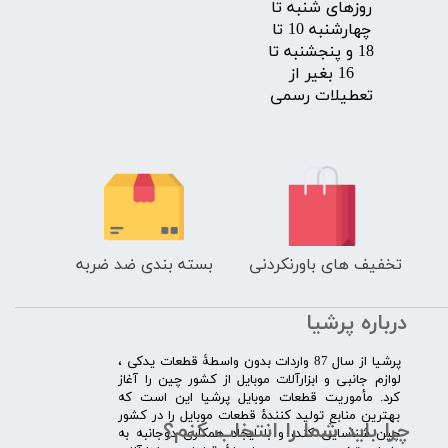
روزهای شنبه تا
چهارشنبه 10 تا
18 و پنجشنبه تا
16 بغیر از
تعطیلات رسمی
تخفیف های باورنکردنی
بسته بندی ضد ضربه
درباره پرشیا
​پرشیا از سال 87 واردات بدون واسطۀ قطعات یدکی ،
لوازم جانبی و ابزارآلات موبایل از کشور چین را آغاز
کرد. مأموریت قطعات موبایل پرشیا این است که
بهترین منابع تولید کنندۀ قطعات موبایل را در کشور
چرا باید شما را انتخاب کنم؟
چین شناسایی کند، و با ایجاد همکاری دوجانبه به