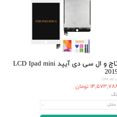
تاچ و ال سی دی آیپد LCD Ipad mini
201
 کالا: 2284
۱۴,۵۷۳,۷۸ تومان
نگ
مشکی