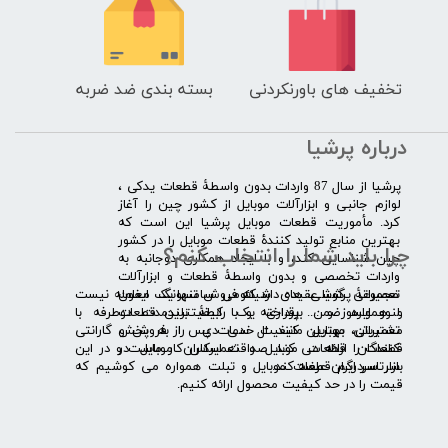
تخفیف های باورنکردنی
بسته بندی ضد ضربه
درباره پرشیا
​پرشیا از سال 87 واردات بدون واسطۀ قطعات یدکی ،
لوازم جانبی و ابزارآلات موبایل از کشور چین را آغاز
کرد. مأموریت قطعات موبایل پرشیا این است که
بهترین منابع تولید کنندۀ قطعات موبایل را در کشور
چرا باید شما را انتخاب کنم؟
چین شناسایی کند، و با ایجاد همکاری دوجانبه به
واردات تخصصی و بدون واسطۀ قطعات و ابزارآلات
​​ ​مجموعۀ پرشیا عقیده دارد که فروش تنها یک معامله نیست
تعمیراتی گوشی های شیائومی سامسونگ ایفون
و همواره ضمن برقراری یک رابطۀ بلندمدت دوطرفه با
لنوو ایسوز و .... پرداخته و با کیفیت­ترین قطعات
مشتریان، بهترین کیفیت خدمات پس از فروش و گارانتی
تعمیراتی موبایل مانند ال سی دی را به پخش
قطعات را ارائه می­ کند. صداقت اساس کار ماست و در این
کنندگان قطعات موبایل و تعمیرکاران موبایل در
بازار سردرگم قطعات موبایل و تبلت همواره می کوشیم که
سرتاسر ایران عرضه کند.
قیمت را در حد کیفیت محصول ارائه کنیم.