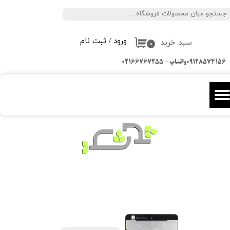
جستجو
حساب کاربری من
ورود
/
ثبت نام
سبد خرید
تغییر گذر واژه
۰
09128574156واتساپ- 02166767255
سفارشات
خروج از حساب کاربری