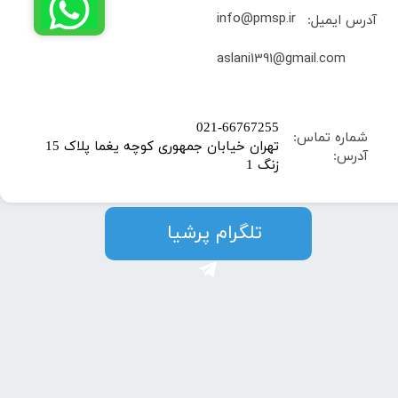
info@pmsp.ir
آدرس ایمیل:
​aslani1391@gmail.com
​021-66767255
شماره تماس:
تهران خیابان جمهوری کوچه یغما پلاک 15
آدرس:
زنگ 1
​​​​تلگرام پرشیا