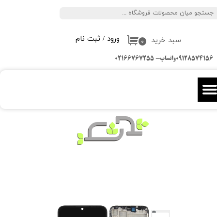
جستجو
حساب کاربری من
ورود
/
ثبت نام
سبد خرید
تغییر گذر واژه
۰
09128574156واتساپ- 02166767255
سفارشات
خروج از حساب کاربری