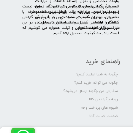
واردات تخصصی و بدون واسطۀ قطعات و ابزارآلات
​​ ​مجموعۀ پرشیا عقیده دارد که فروش تنها یک معامله نیست
تعمیراتی گوشی های شیائومی سامسونگ ایفون
و همواره ضمن برقراری یک رابطۀ بلندمدت دوطرفه با
لنوو ایسوز و .... پرداخته و با کیفیت­ترین قطعات
مشتریان، بهترین کیفیت خدمات پس از فروش و گارانتی
تعمیراتی موبایل مانند ال سی دی را به پخش
قطعات را ارائه می­ کند. صداقت اساس کار ماست و در این
کنندگان قطعات موبایل و تعمیرکاران موبایل در
بازار سردرگم قطعات موبایل و تبلت همواره می کوشیم که
سرتاسر ایران عرضه کند.
قیمت را در حد کیفیت محصول ارائه کنیم.
راهنمای خرید
چگونه به شما اعتماد کنم؟
چگونه می توانم خرید کنم؟
سفارش من چگونه ارسال می‌شود؟
رویه برگرداندن کالا
شیوه های پرداخت وجه
ضمانت اصالت کالا