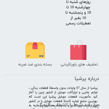
روزهای شنبه تا
چهارشنبه 10 تا
18 و پنجشنبه تا
16 بغیر از
تعطیلات رسمی
تخفیف های باورنکردنی
بسته بندی ضد ضربه
درباره پرشیا
​پرشیا از سال 87 واردات بدون واسطۀ قطعات یدکی ،
لوازم جانبی و ابزارآلات موبایل از کشور چین را آغاز
کرد. مأموریت قطعات موبایل پرشیا این است که
بهترین منابع تولید کنندۀ قطعات موبایل را در کشور
چرا باید شما را انتخاب کنم؟
چین شناسایی کند، و با ایجاد همکاری دوجانبه به