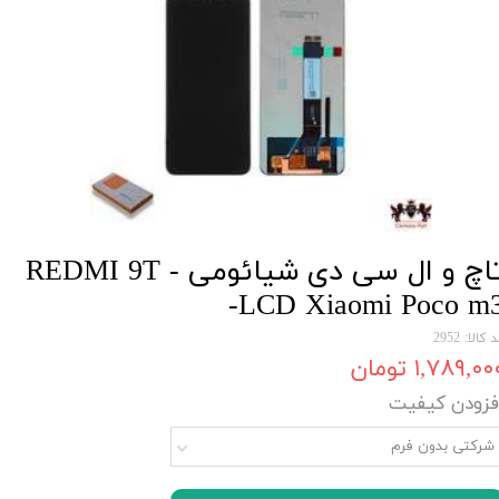
تاچ و ال سی دی شیائومی - REDMI 9T
-LCD Xiaomi Poco m
 کالا: 2952
۱,۷۸۹,۰۰ تومان
فزودن کیفیت
شرکتی بدون فرم