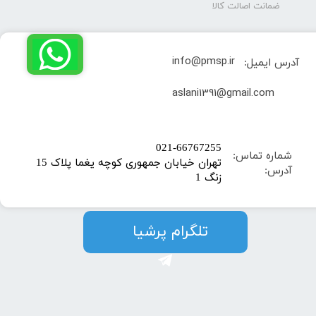
ضمانت اصالت کالا
info@pmsp.ir
آدرس ایمیل:
​aslani1391@gmail.com
​021-66767255
شماره تماس:
تهران خیابان جمهوری کوچه یغما پلاک 15
آدرس:
زنگ 1
​​​​تلگرام پرشیا