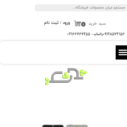
جستجو
حساب کاربری من
ورود
/
ثبت نام
سبد خرید
تغییر گذر واژه
۰
09128574156واتساپ- 02166767255
سفارشات
خروج از حساب کاربری