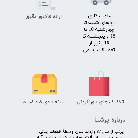
ارائه فاکتور دقیق
​ساعت کاری :
روزهای شنبه تا
چهارشنبه 10 تا
18 و پنجشنبه تا
16 بغیر از
تعطیلات رسمی
تخفیف های باورنکردنی
بسته بندی ضد ضربه
درباره پرشیا
​پرشیا از سال 87 واردات بدون واسطۀ قطعات یدکی ،
لوازم جانبی و ابزارآلات موبایل از کشور چین را آغاز