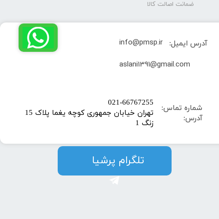
ضمانت اصالت کالا
info@pmsp.ir
آدرس ایمیل:
​aslani1391@gmail.com
​021-66767255
شماره تماس:
تهران خیابان جمهوری کوچه یغما پلاک 15
آدرس:
زنگ 1
​​​​تلگرام پرشیا