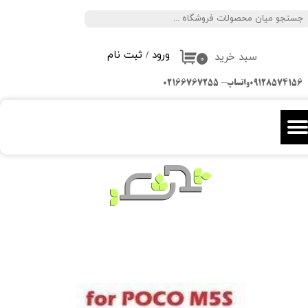
جستجو
حساب کاربری من
ورود
/
ثبت نام
سبد خرید
تغییر گذر واژه
۰
09128574156واتساپ- 02166767255
سفارشات
خروج از حساب کاربری