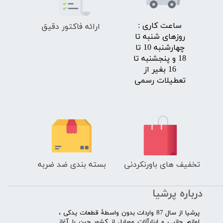
ارائه فاکتور دقیق
​ساعت کاری :
روزهای شنبه تا
چهارشنبه 10 تا
18 و پنجشنبه تا
16 بغیر از
تعطیلات رسمی
تخفیف های باورنکردنی
بسته بندی ضد ضربه
درباره پرشیا
​پرشیا از سال 87 واردات بدون واسطۀ قطعات یدکی ،
لوازم جانبی و ابزارآلات موبایل از کشور چین را آغاز