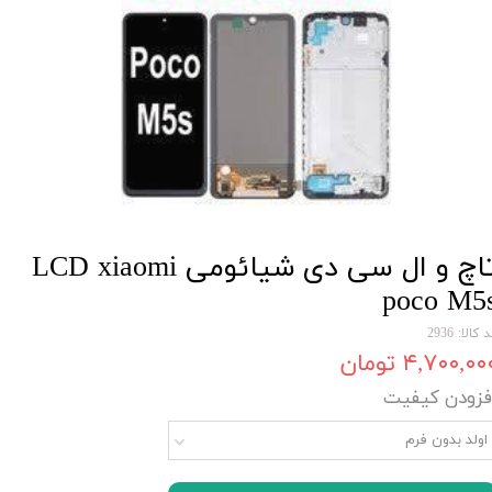
تاچ و ال سی دی شیائومی LCD xiaomi
poco M5
 کالا: 2936
۴,۷۰۰,۰۰ تومان
فزودن کیفیت
اولد بدون فرم