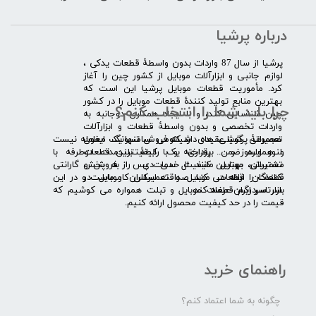
درباره پرشیا
​پرشیا از سال 87 واردات بدون واسطۀ قطعات یدکی ،
لوازم جانبی و ابزارآلات موبایل از کشور چین را آغاز
کرد. مأموریت قطعات موبایل پرشیا این است که
بهترین منابع تولید کنندۀ قطعات موبایل را در کشور
چرا باید شما را انتخاب کنم؟
چین شناسایی کند، و با ایجاد همکاری دوجانبه به
واردات تخصصی و بدون واسطۀ قطعات و ابزارآلات
​​ ​مجموعۀ پرشیا عقیده دارد که فروش تنها یک معامله نیست
تعمیراتی گوشی های شیائومی سامسونگ ایفون
و همواره ضمن برقراری یک رابطۀ بلندمدت دوطرفه با
لنوو ایسوز و .... پرداخته و با کیفیت­ترین قطعات
مشتریان، بهترین کیفیت خدمات پس از فروش و گارانتی
تعمیراتی موبایل مانند ال سی دی را به پخش
قطعات را ارائه می­ کند. صداقت اساس کار ماست و در این
کنندگان قطعات موبایل و تعمیرکاران موبایل در
بازار سردرگم قطعات موبایل و تبلت همواره می کوشیم که
سرتاسر ایران عرضه کند.
قیمت را در حد کیفیت محصول ارائه کنیم.
راهنمای خرید
چگونه به شما اعتماد کنم؟