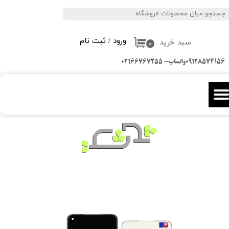
جستجو
حساب کاربری من
ورود
/
ثبت نام
سبد خرید
تغییر گذر واژه
۰
09128574156واتساپ- 02166767255
سفارشات
خروج از حساب کاربری