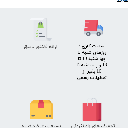
ارائه فاکتور دقیق
​ساعت کاری :
روزهای شنبه تا
چهارشنبه 10 تا
18 و پنجشنبه تا
16 بغیر از
تعطیلات رسمی
تخفیف های باورنکردنی
بسته بندی ضد ضربه