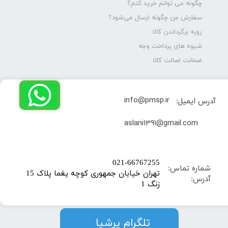
چگونه می توانم خرید کنم؟
سفارش من چگونه ارسال می‌شود؟
رویه برگرداندن کالا
شیوه های پرداخت وجه
ضمانت اصالت کالا
info@pmsp.ir
آدرس ایمیل:
​aslani1391@gmail.com
​021-66767255
شماره تماس:
تهران خیابان جمهوری کوچه یغما پلاک 15
آدرس:
زنگ 1
​​​​تلگرام پرشیا