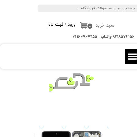
جستجو
حساب کاربری من
ورود
/
ثبت نام
سبد خرید
تغییر گذر واژه
۰
09128574156واتساپ- 02166767255
سفارشات
خروج از حساب کاربری