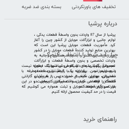
تخفیف های باورنکردنی
بسته بندی ضد ضربه
درباره پرشیا
​پرشیا از سال 87 واردات بدون واسطۀ قطعات یدکی ،
لوازم جانبی و ابزارآلات موبایل از کشور چین را آغاز
کرد. مأموریت قطعات موبایل پرشیا این است که
بهترین منابع تولید کنندۀ قطعات موبایل را در کشور
چرا باید شما را انتخاب کنم؟
چین شناسایی کند، و با ایجاد همکاری دوجانبه به
واردات تخصصی و بدون واسطۀ قطعات و ابزارآلات
​​ ​مجموعۀ پرشیا عقیده دارد که فروش تنها یک معامله نیست
تعمیراتی گوشی های شیائومی سامسونگ ایفون
و همواره ضمن برقراری یک رابطۀ بلندمدت دوطرفه با
لنوو ایسوز و .... پرداخته و با کیفیت­ترین قطعات
مشتریان، بهترین کیفیت خدمات پس از فروش و گارانتی
تعمیراتی موبایل مانند ال سی دی را به پخش
قطعات را ارائه می­ کند. صداقت اساس کار ماست و در این
کنندگان قطعات موبایل و تعمیرکاران موبایل در
بازار سردرگم قطعات موبایل و تبلت همواره می کوشیم که
سرتاسر ایران عرضه کند.
قیمت را در حد کیفیت محصول ارائه کنیم.
راهنمای خرید