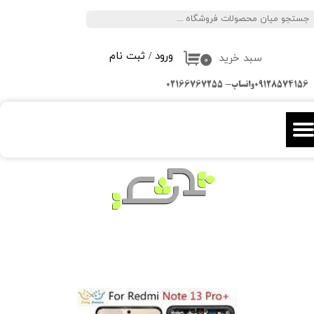
جستجو
حساب کاربری من
ورود
/
ثبت نام
سبد خرید
تغییر گذر واژه
۰
09128574156واتساپ- 02166767255
سفارشات
خروج از حساب کاربری