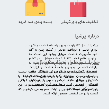
تخفیف های باورنکردنی
بسته بندی ضد ضربه
درباره پرشیا
​پرشیا از سال 87 واردات بدون واسطۀ قطعات یدکی ،
لوازم جانبی و ابزارآلات موبایل از کشور چین را آغاز
کرد. مأموریت قطعات موبایل پرشیا این است که
بهترین منابع تولید کنندۀ قطعات موبایل را در کشور
چرا باید شما را انتخاب کنم؟
چین شناسایی کند، و با ایجاد همکاری دوجانبه به
واردات تخصصی و بدون واسطۀ قطعات و ابزارآلات
​​ ​مجموعۀ پرشیا عقیده دارد که فروش تنها یک معامله نیست
تعمیراتی گوشی های شیائومی سامسونگ ایفون
و همواره ضمن برقراری یک رابطۀ بلندمدت دوطرفه با
لنوو ایسوز و .... پرداخته و با کیفیت­ترین قطعات
مشتریان، بهترین کیفیت خدمات پس از فروش و گارانتی
تعمیراتی موبایل مانند ال سی دی را به پخش
قطعات را ارائه می­ کند. صداقت اساس کار ماست و در این
کنندگان قطعات موبایل و تعمیرکاران موبایل در
بازار سردرگم قطعات موبایل و تبلت همواره می کوشیم که
سرتاسر ایران عرضه کند.
قیمت را در حد کیفیت محصول ارائه کنیم.