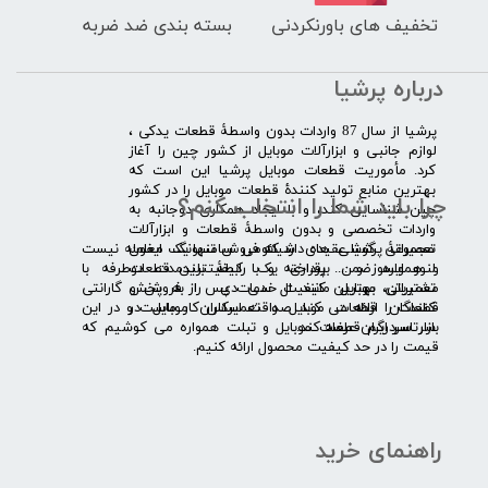
تخفیف های باورنکردنی
بسته بندی ضد ضربه
درباره پرشیا
​پرشیا از سال 87 واردات بدون واسطۀ قطعات یدکی ،
لوازم جانبی و ابزارآلات موبایل از کشور چین را آغاز
کرد. مأموریت قطعات موبایل پرشیا این است که
بهترین منابع تولید کنندۀ قطعات موبایل را در کشور
چرا باید شما را انتخاب کنم؟
چین شناسایی کند، و با ایجاد همکاری دوجانبه به
واردات تخصصی و بدون واسطۀ قطعات و ابزارآلات
​​ ​مجموعۀ پرشیا عقیده دارد که فروش تنها یک معامله نیست
تعمیراتی گوشی های شیائومی سامسونگ ایفون
و همواره ضمن برقراری یک رابطۀ بلندمدت دوطرفه با
لنوو ایسوز و .... پرداخته و با کیفیت­ترین قطعات
مشتریان، بهترین کیفیت خدمات پس از فروش و گارانتی
تعمیراتی موبایل مانند ال سی دی را به پخش
قطعات را ارائه می­ کند. صداقت اساس کار ماست و در این
کنندگان قطعات موبایل و تعمیرکاران موبایل در
بازار سردرگم قطعات موبایل و تبلت همواره می کوشیم که
سرتاسر ایران عرضه کند.
قیمت را در حد کیفیت محصول ارائه کنیم.
راهنمای خرید