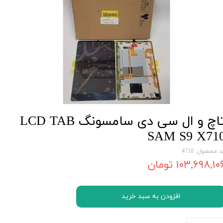
تاچ و ال سی دی سامسونگ LCD TAB
SAM S9 X71
 محصول: 4710
۱۰۳,۶۹۸,۱۰ تومان
افزودن به سبد خرید