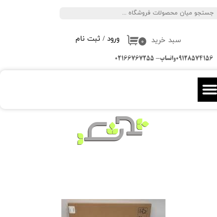
جستجو
حساب کاربری من
ورود
/
ثبت نام
سبد خرید
تغییر گذر واژه
۰
09128574156واتساپ- 02166767255
سفارشات
خروج از حساب کاربری