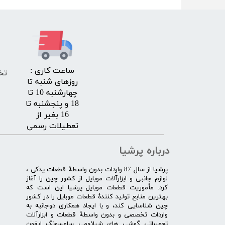
​ساعت کاری :
تخ
روزهای شنبه تا
چهارشنبه 10 تا
18 و پنجشنبه تا
16 بغیر از
تعطیلات رسمی
درباره پرشیا
​پرشیا از سال 87 واردات بدون واسطۀ قطعات یدکی ،
لوازم جانبی و ابزارآلات موبایل از کشور چین را آغاز
کرد. مأموریت قطعات موبایل پرشیا این است که
بهترین منابع تولید کنندۀ قطعات موبایل را در کشور
چین شناسایی کند، و با ایجاد همکاری دوجانبه به
واردات تخصصی و بدون واسطۀ قطعات و ابزارآلات
تعمیراتی گوشی های شیائومی سامسونگ ایفون