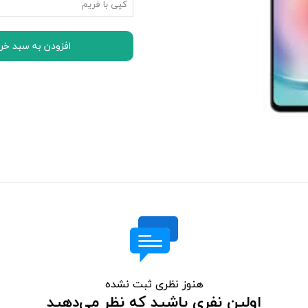
کپی با فریم
اچ تی سی HTC
ال جی LG
افزودن به سبد خر
موتورولا Motorola
نوکیا Nokia
سونی Sony
ایسوس ASUS
لنوو Lenovo
مایکروسافت سورفیس Microsoft Surface
هنوز نظری ثبت نشده
اولین نفری باشید که نظر می‌دهید