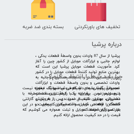
تخفیف های باورنکردنی
بسته بندی ضد ضربه
درباره پرشیا
​پرشیا از سال 87 واردات بدون واسطۀ قطعات یدکی ،
لوازم جانبی و ابزارآلات موبایل از کشور چین را آغاز
کرد. مأموریت قطعات موبایل پرشیا این است که
بهترین منابع تولید کنندۀ قطعات موبایل را در کشور
چرا باید شما را انتخاب کنم؟
چین شناسایی کند، و با ایجاد همکاری دوجانبه به
واردات تخصصی و بدون واسطۀ قطعات و ابزارآلات
​​ ​مجموعۀ پرشیا عقیده دارد که فروش تنها یک معامله نیست
تعمیراتی گوشی های شیائومی سامسونگ ایفون
و همواره ضمن برقراری یک رابطۀ بلندمدت دوطرفه با
لنوو ایسوز و .... پرداخته و با کیفیت­ترین قطعات
مشتریان، بهترین کیفیت خدمات پس از فروش و گارانتی
تعمیراتی موبایل مانند ال سی دی را به پخش
قطعات را ارائه می­ کند. صداقت اساس کار ماست و در این
کنندگان قطعات موبایل و تعمیرکاران موبایل در
بازار سردرگم قطعات موبایل و تبلت همواره می کوشیم که
سرتاسر ایران عرضه کند.
قیمت را در حد کیفیت محصول ارائه کنیم.