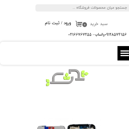
جستجو
حساب کاربری من
ورود
/
ثبت نام
سبد خرید
تغییر گذر واژه
۰
09128574156واتساپ- 02166767255
سفارشات
خروج از حساب کاربری