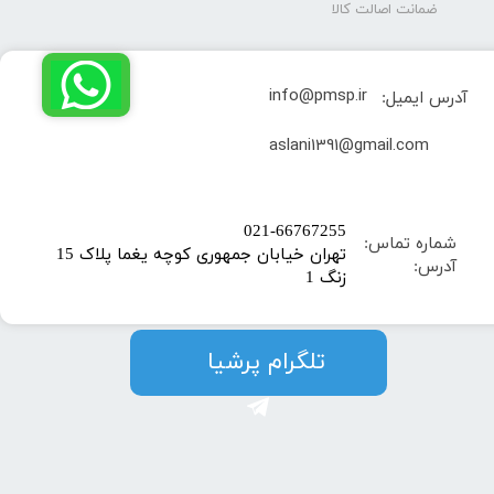
ضمانت اصالت کالا
info@pmsp.ir
آدرس ایمیل:
​aslani1391@gmail.com
​021-66767255
شماره تماس:
تهران خیابان جمهوری کوچه یغما پلاک 15
آدرس:
زنگ 1
​​​​تلگرام پرشیا