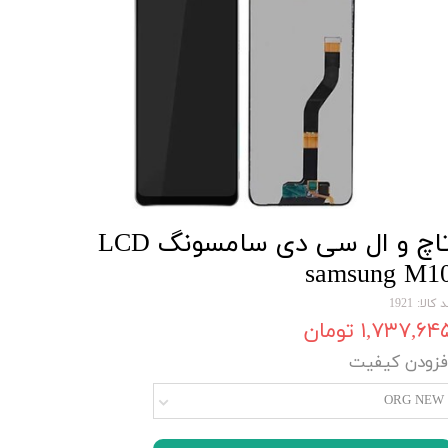
تاچ و ال سی دی سامسونگ LCD
samsung M1
 کالا: 1921
۱,۷۳۷,۶۴ تومان
فزودن کیفیت
ORG NEW