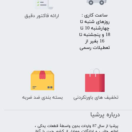
ارائه فاکتور دقیق
​ساعت کاری :
روزهای شنبه تا
چهارشنبه 10 تا
18 و پنجشنبه تا
16 بغیر از
تعطیلات رسمی
تخفیف های باورنکردنی
بسته بندی ضد ضربه
درباره پرشیا
​پرشیا از سال 87 واردات بدون واسطۀ قطعات یدکی ،
لوازم جانبی و ابزارآلات موبایل از کشور چین را آغاز