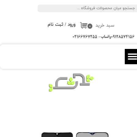
جستجو
حساب کاربری من
ورود
/
ثبت نام
سبد خرید
تغییر گذر واژه
۰
09128574156واتساپ- 02166767255
سفارشات
خروج از حساب کاربری