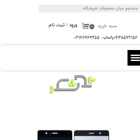
جستجو
حساب کاربری من
ورود
/
ثبت نام
سبد خرید
تغییر گذر واژه
۰
09128574156واتساپ- 02166767255
سفارشات
خروج از حساب کاربری