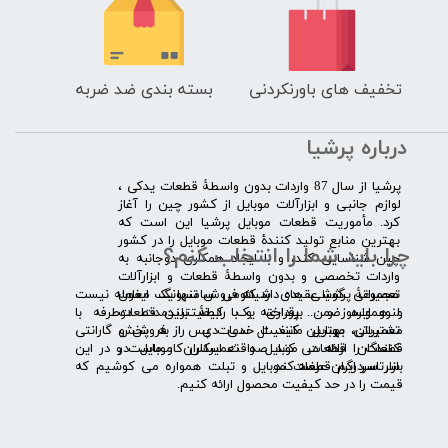
تخفیف های باورنکردنی
بسته بندی ضد ضربه
درباره پرشیا
​پرشیا از سال 87 واردات بدون واسطۀ قطعات یدکی ،
لوازم جانبی و ابزارآلات موبایل از کشور چین را آغاز
کرد. مأموریت قطعات موبایل پرشیا این است که
بهترین منابع تولید کنندۀ قطعات موبایل را در کشور
چرا باید شما را انتخاب کنم؟
چین شناسایی کند، و با ایجاد همکاری دوجانبه به
واردات تخصصی و بدون واسطۀ قطعات و ابزارآلات
​​ ​مجموعۀ پرشیا عقیده دارد که فروش تنها یک معامله نیست
تعمیراتی گوشی های شیائومی سامسونگ ایفون
و همواره ضمن برقراری یک رابطۀ بلندمدت دوطرفه با
لنوو ایسوز و .... پرداخته و با کیفیت­ترین قطعات
مشتریان، بهترین کیفیت خدمات پس از فروش و گارانتی
تعمیراتی موبایل مانند ال سی دی را به پخش
قطعات را ارائه می­ کند. صداقت اساس کار ماست و در این
کنندگان قطعات موبایل و تعمیرکاران موبایل در
بازار سردرگم قطعات موبایل و تبلت همواره می کوشیم که
سرتاسر ایران عرضه کند.
قیمت را در حد کیفیت محصول ارائه کنیم.