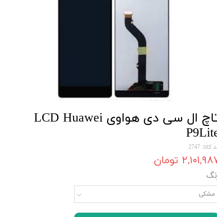
تاچ ال سی دی هواوی LCD Huawei
P9Lit
 کالا: 2747
۲,۱۰۱,۹۸ تومان
نگ
مشکی