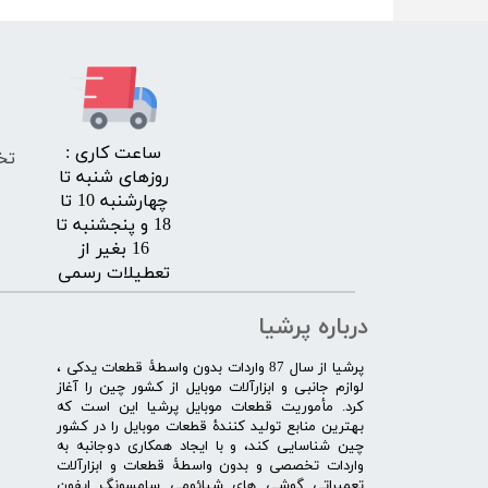
​ساعت کاری :
تخ
روزهای شنبه تا
چهارشنبه 10 تا
18 و پنجشنبه تا
16 بغیر از
تعطیلات رسمی
درباره پرشیا
​پرشیا از سال 87 واردات بدون واسطۀ قطعات یدکی ،
لوازم جانبی و ابزارآلات موبایل از کشور چین را آغاز
کرد. مأموریت قطعات موبایل پرشیا این است که
بهترین منابع تولید کنندۀ قطعات موبایل را در کشور
چین شناسایی کند، و با ایجاد همکاری دوجانبه به
واردات تخصصی و بدون واسطۀ قطعات و ابزارآلات
تعمیراتی گوشی های شیائومی سامسونگ ایفون