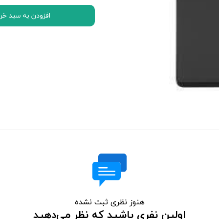
اچ تی سی HTC
افزودن به سبد خر
ال جی LG
موتورولا Motorola
نوکیا Nokia
سونی Sony
ایسوس ASUS
لنوو Lenovo
مایکروسافت سورفیس Microsoft Surface
هنوز نظری ثبت نشده
اولین نفری باشید که نظر می‌دهید