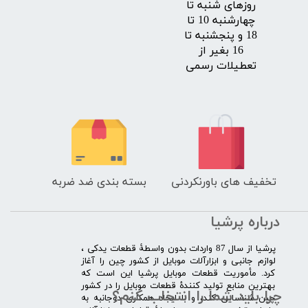
روزهای شنبه تا
چهارشنبه 10 تا
18 و پنجشنبه تا
16 بغیر از
تعطیلات رسمی
تخفیف های باورنکردنی
بسته بندی ضد ضربه
درباره پرشیا
​پرشیا از سال 87 واردات بدون واسطۀ قطعات یدکی ،
لوازم جانبی و ابزارآلات موبایل از کشور چین را آغاز
کرد. مأموریت قطعات موبایل پرشیا این است که
بهترین منابع تولید کنندۀ قطعات موبایل را در کشور
چرا باید شما را انتخاب کنم؟
چین شناسایی کند، و با ایجاد همکاری دوجانبه به