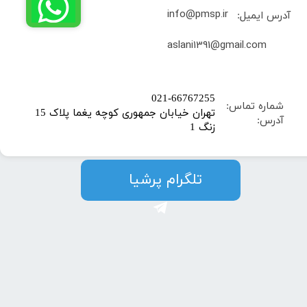
info@pmsp.ir
آدرس ایمیل:
​aslani1391@gmail.com
​021-66767255
شماره تماس:
تهران خیابان جمهوری کوچه یغما پلاک 15
آدرس:
زنگ 1
​​​​تلگرام پرشیا