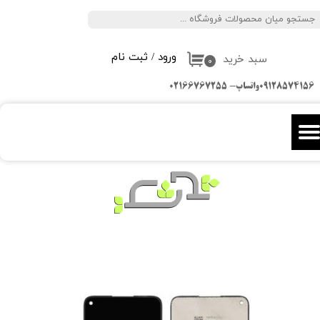
جستجو
حساب کاربری من
ورود
/
ثبت نام
سبد خرید
تغییر گذر واژه
۰
09128574156واتساپ- 02166767255
سفارشات
خروج از حساب کاربری