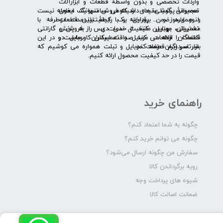
واردات تخصصی و بدون واسطۀ قطعات و ابزارآلات
​​ ​مجموعۀ پرشیا عقیده دارد که فروش تنها یک معامله نیست
تعمیراتی گوشی های شیائومی سامسونگ ایفون
و همواره ضمن برقراری یک رابطۀ بلندمدت دوطرفه با
لنوو ایسوز و .... پرداخته و با کیفیت­ترین قطعات
مشتریان، بهترین کیفیت خدمات پس از فروش و گارانتی
تعمیراتی موبایل مانند ال سی دی را به پخش
قطعات را ارائه می­ کند. صداقت اساس کار ماست و در این
کنندگان قطعات موبایل و تعمیرکاران موبایل در
بازار سردرگم قطعات موبایل و تبلت همواره می کوشیم که
سرتاسر ایران عرضه کند.
قیمت را در حد کیفیت محصول ارائه کنیم.
راهنمای خرید
چگونه به شما اعتماد کنم؟
چگونه می توانم خرید کنم؟
سفارش من چگونه ارسال می‌شود؟
رویه برگرداندن کالا
شیوه های پرداخت وجه
ضمانت اصالت کالا