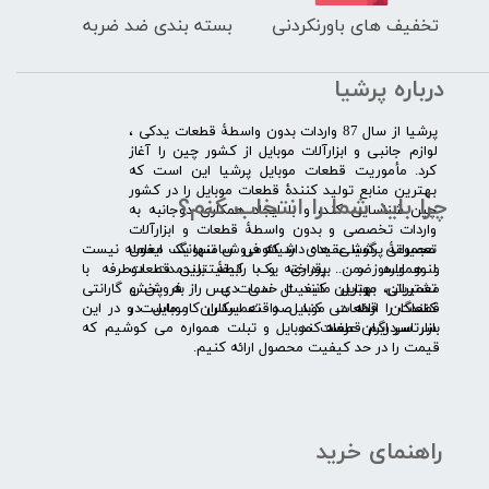
تخفیف های باورنکردنی
بسته بندی ضد ضربه
درباره پرشیا
​پرشیا از سال 87 واردات بدون واسطۀ قطعات یدکی ،
لوازم جانبی و ابزارآلات موبایل از کشور چین را آغاز
کرد. مأموریت قطعات موبایل پرشیا این است که
بهترین منابع تولید کنندۀ قطعات موبایل را در کشور
چرا باید شما را انتخاب کنم؟
چین شناسایی کند، و با ایجاد همکاری دوجانبه به
واردات تخصصی و بدون واسطۀ قطعات و ابزارآلات
​​ ​مجموعۀ پرشیا عقیده دارد که فروش تنها یک معامله نیست
تعمیراتی گوشی های شیائومی سامسونگ ایفون
و همواره ضمن برقراری یک رابطۀ بلندمدت دوطرفه با
لنوو ایسوز و .... پرداخته و با کیفیت­ترین قطعات
مشتریان، بهترین کیفیت خدمات پس از فروش و گارانتی
تعمیراتی موبایل مانند ال سی دی را به پخش
قطعات را ارائه می­ کند. صداقت اساس کار ماست و در این
کنندگان قطعات موبایل و تعمیرکاران موبایل در
بازار سردرگم قطعات موبایل و تبلت همواره می کوشیم که
سرتاسر ایران عرضه کند.
قیمت را در حد کیفیت محصول ارائه کنیم.
راهنمای خرید