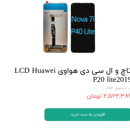
تاچ و ال سی دی هواوی LCD Huawei
P20 lite201
 محصول: 2840
۲,۵۲۲,۳۸ تومان
افزودن به سبد خرید