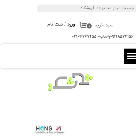
جستجو
حساب کاربری من
ورود
/
ثبت نام
سبد خرید
تغییر گذر واژه
۰
09128574156واتساپ- 02166767255
سفارشات
خروج از حساب کاربری