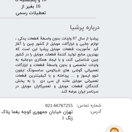
18 و پنجشنبه تا
16 بغیر از
تعطیلات رسمی
درباره پرشیا
​پرشیا از سال 87 واردات بدون واسطۀ قطعات یدکی ،
لوازم جانبی و ابزارآلات موبایل از کشور چین را آغاز
کرد. مأموریت قطعات موبایل پرشیا این است که
بهترین منابع تولید کنندۀ قطعات موبایل را در کشور
چین شناسایی کند، و با ایجاد همکاری دوجانبه به
واردات تخصصی و بدون واسطۀ قطعات و ابزارآلات
تعمیراتی گوشی های شیائومی سامسونگ ایفون
لنوو ایسوز و .... پرداخته و با کیفیت­ترین قطعات
تعمیراتی موبایل مانند ال سی دی را به پخش
کنندگان قطعات موبایل و تعمیرکاران موبایل در
سرتاسر ایران عرضه کند.
شماره تماس:
​021-66767255
آدرس:
زنگ 1