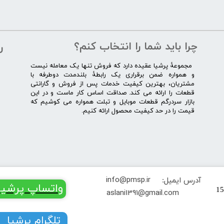
چرا باید شما را انتخاب کنم؟
ر
​​ ​مجموعۀ پرشیا عقیده دارد که فروش تنها یک معامله نیست
و همواره ضمن برقراری یک رابطۀ بلندمدت دوطرفه با
مشتریان، بهترین کیفیت خدمات پس از فروش و گارانتی
قطعات را ارائه می­ کند. صداقت اساس کار ماست و در این
بازار سردرگم قطعات موبایل و تبلت همواره می کوشیم که
قیمت را در حد کیفیت محصول ارائه کنیم.
info@pmsp.ir
آدرس ایمیل:
​​​​واتساپ پرشیا
تهران خیابان جمهوری کوچه یغما پلاک 15
​aslani1391@gmail.com
​​​​تلگرام پرشیا