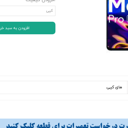
افزودن کیفیت
اچ تی سی HTC
کپی
ال جی LG
موتورولا Motorola
افزودن به سبد خر
نوکیا Nokia
سونی Sony
ایسوس ASUS
لنوو Lenovo
مایکروسافت سورفیس Microsoft Surface
های کپی
 درخواست تعمیرات برای قطعه کلیک کنید​​​​​​​