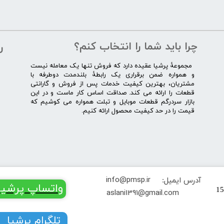
چرا باید شما را انتخاب کنم؟
ر
​​ ​مجموعۀ پرشیا عقیده دارد که فروش تنها یک معامله نیست
و همواره ضمن برقراری یک رابطۀ بلندمدت دوطرفه با
مشتریان، بهترین کیفیت خدمات پس از فروش و گارانتی
قطعات را ارائه می­ کند. صداقت اساس کار ماست و در این
بازار سردرگم قطعات موبایل و تبلت همواره می کوشیم که
قیمت را در حد کیفیت محصول ارائه کنیم.
info@pmsp.ir
آدرس ایمیل:
​​​​واتساپ پرشیا
تهران خیابان جمهوری کوچه یغما پلاک 15
​aslani1391@gmail.com
​​​​تلگرام پرشیا