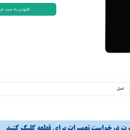
اچ تی سی HTC
افزودن به سبد خر
ال جی LG
موتورولا Motorola
نوکیا Nokia
سونی Sony
ایسوس ASUS
لنوو Lenovo
مایکروسافت سورفیس Microsoft Surface
اصل
 درخواست تعمیرات برای قطعه کلیک کنید​​​​​​​