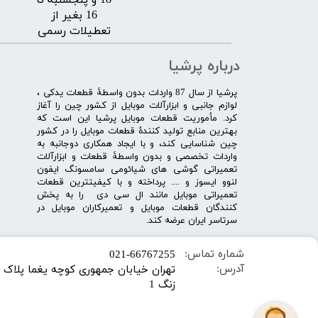
18 و پنجشنبه تا
16 بغیر از
تعطیلات رسمی
درباره پرشیا
​پرشیا از سال 87 واردات بدون واسطۀ قطعات یدکی ،
لوازم جانبی و ابزارآلات موبایل از کشور چین را آغاز
کرد. مأموریت قطعات موبایل پرشیا این است که
بهترین منابع تولید کنندۀ قطعات موبایل را در کشور
چین شناسایی کند، و با ایجاد همکاری دوجانبه به
واردات تخصصی و بدون واسطۀ قطعات و ابزارآلات
تعمیراتی گوشی های شیائومی سامسونگ ایفون
لنوو ایسوز و .... پرداخته و با کیفیت­ترین قطعات
تعمیراتی موبایل مانند ال سی دی را به پخش
کنندگان قطعات موبایل و تعمیرکاران موبایل در
سرتاسر ایران عرضه کند.
شماره تماس:
​021-66767255
آدرس:
زنگ 1