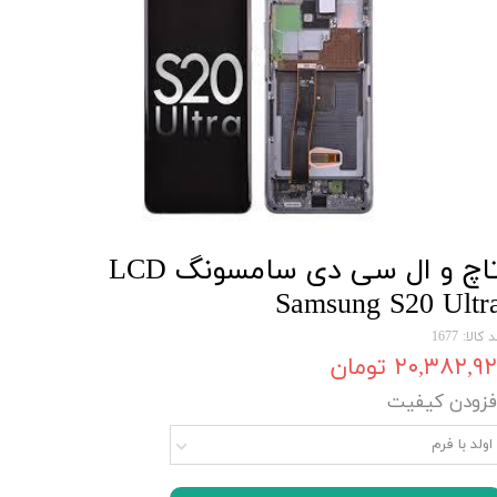
تاچ و ال سی دی سامسونگ LCD
Samsung S20 Ultr
 کالا: 1677
۲۰,۳۸۲,۹۲ تومان
فزودن کیفیت
اولد با فرم