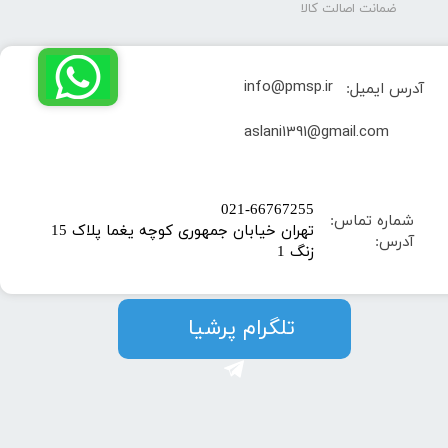
ضمانت اصالت کالا
info@pmsp.ir
آدرس ایمیل:
​aslani1391@gmail.com
​021-66767255
شماره تماس:
تهران خیابان جمهوری کوچه یغما پلاک 15
آدرس:
زنگ 1
​​​​تلگرام پرشیا