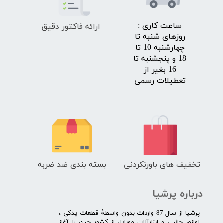
ارائه فاکتور دقیق
​ساعت کاری :
روزهای شنبه تا
چهارشنبه 10 تا
18 و پنجشنبه تا
16 بغیر از
تعطیلات رسمی
تخفیف های باورنکردنی
بسته بندی ضد ضربه
درباره پرشیا
​پرشیا از سال 87 واردات بدون واسطۀ قطعات یدکی ،
لوازم جانبی و ابزارآلات موبایل از کشور چین را آغاز