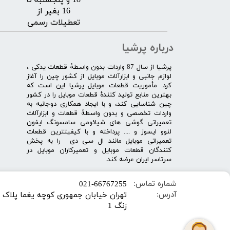
18 و پنجشنبه تا
16 بغیر از
تعطیلات رسمی
درباره پرشیا
​پرشیا از سال 87 واردات بدون واسطۀ قطعات یدکی ،
لوازم جانبی و ابزارآلات موبایل از کشور چین را آغاز
کرد. مأموریت قطعات موبایل پرشیا این است که
بهترین منابع تولید کنندۀ قطعات موبایل را در کشور
چین شناسایی کند، و با ایجاد همکاری دوجانبه به
واردات تخصصی و بدون واسطۀ قطعات و ابزارآلات
تعمیراتی گوشی های شیائومی سامسونگ ایفون
لنوو ایسوز و .... پرداخته و با کیفیت­ترین قطعات
تعمیراتی موبایل مانند ال سی دی را به پخش
کنندگان قطعات موبایل و تعمیرکاران موبایل در
سرتاسر ایران عرضه کند.
شماره تماس:
​021-66767255
آدرس:
زنگ 1