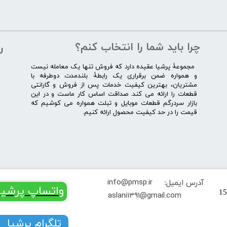
چرا باید شما را انتخاب کنم؟
ر
​​ ​مجموعۀ پرشیا عقیده دارد که فروش تنها یک معامله نیست
و همواره ضمن برقراری یک رابطۀ بلندمدت دوطرفه با
مشتریان، بهترین کیفیت خدمات پس از فروش و گارانتی
قطعات را ارائه می­ کند. صداقت اساس کار ماست و در این
بازار سردرگم قطعات موبایل و تبلت همواره می کوشیم که
قیمت را در حد کیفیت محصول ارائه کنیم.
info@pmsp.ir
آدرس ایمیل:
​​​​واتساپ پرشیا
تهران خیابان جمهوری کوچه یغما پلاک 15
​aslani1391@gmail.com
​​​​تلگرام پرشیا