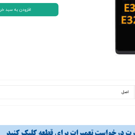
اچ تی سی HTC
افزودن به سبد خر
ال جی LG
موتورولا Motorola
نوکیا Nokia
سونی Sony
ایسوس ASUS
لنوو Lenovo
مایکروسافت سورفیس Microsoft Surface
اصل
 درخواست تعمیرات برای قطعه کلیک کنید​​​​​​​